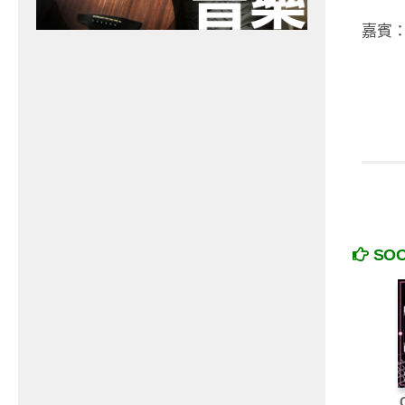
嘉賓：Y
SO