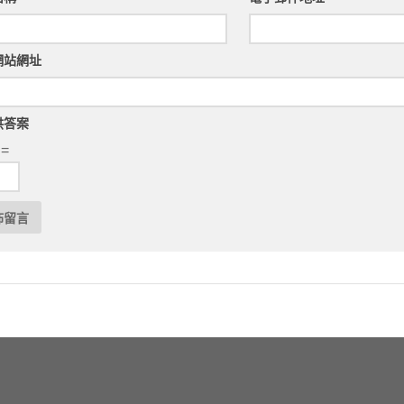
網站網址
供答案
 =