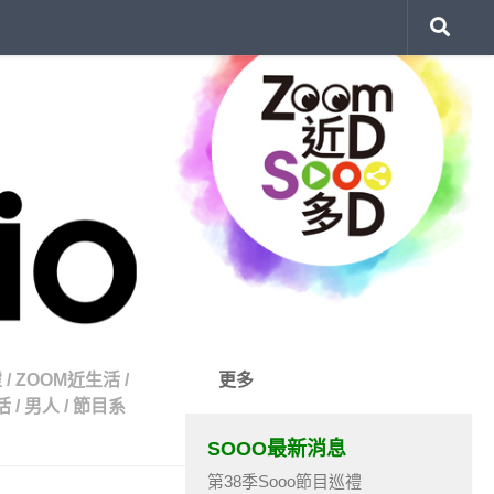
靈
/
ZOOM近生活
/
更多
活
/
男人
/
節目系
SOOO最新消息
第38季Sooo節目巡禮