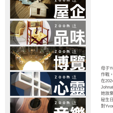
母子Y
作戰
在20
Joh
她放棄
秘生
對Yv