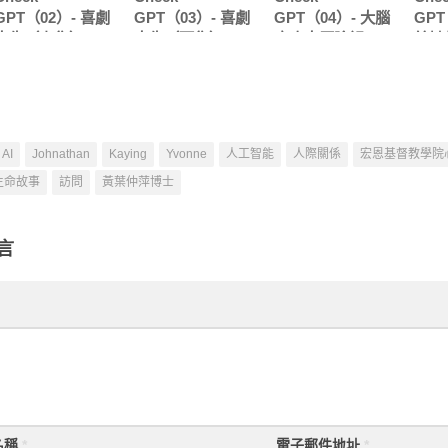
GPT（02）- 喜劇
GPT（03）- 喜劇
GPT（04）- 大腦
GPT
人生（上集）
人生（下集）
麻痺人歷險記
給她
（上
AI
Johnathan
Kaying
Yvonne
人工智能
人際關係
宏恩基督教學院
生命故事
訪問
黃葉仲萍博士
言
名稱
*
電子郵件地址
*