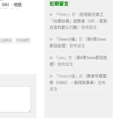
近期留言
（06）- 他送
的第二生命
「
Pinky
」於〈
逆境追光者之
集）
「似模似樣」返教會（16）- 配對
合宜的愛心行動
〉發佈留言
「
Sooo小編
」於〈
第6季Sooo
心理學系
所有聽眾
節目巡禮
〉發佈留言
「
yan
」於〈
第6季Sooo節目巡
禮
〉發佈留言
「
Sooo小編
」於〈
教會年曆靈
修（0362） – 敬拜與事奉
〉發佈
留言