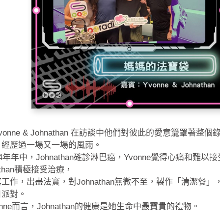
vonne & Johnathan 在訪談中他們對彼此的愛意籠罩著
，經歷過一場又一場的風雨。
24年年中，Johnathan確診淋巴癌，Yvonne覺得心痛和難
nathan積極接受治療，
工作，出盡法寶，對Johnathan無微不至，製作「清潔餐
日派對。
onne而言，Johnathan的健康是她生命中最寶貴的禮物。