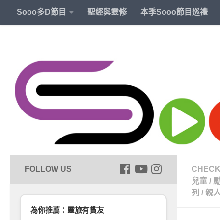
Sooo多D節目
聖經與靈修
本季Sooo節目巡禮
CHECK
兒童
/
列
/
親
為你推薦：靈旅有貧友