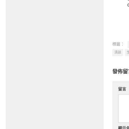
標籤：
清談
發佈留
留言
顯示