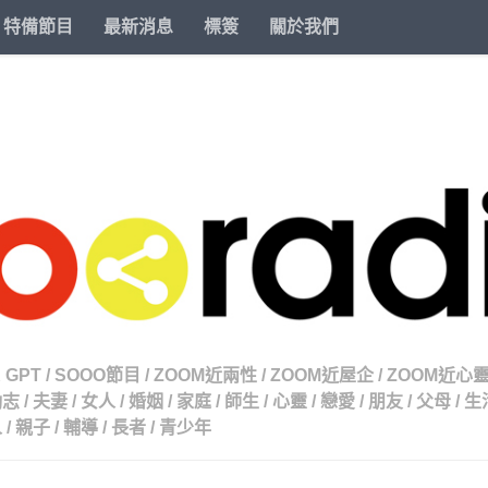
特備節目
最新消息
標簽
關於我們
 GPT
/
SOOO節目
/
ZOOM近兩性
/
ZOOM近屋企
/
ZOOM近心
勵志
/
夫妻
/
女人
/
婚姻
/
家庭
/
師生
/
心靈
/
戀愛
/
朋友
/
父母
/
生
人
/
親子
/
輔導
/
長者
/
青少年