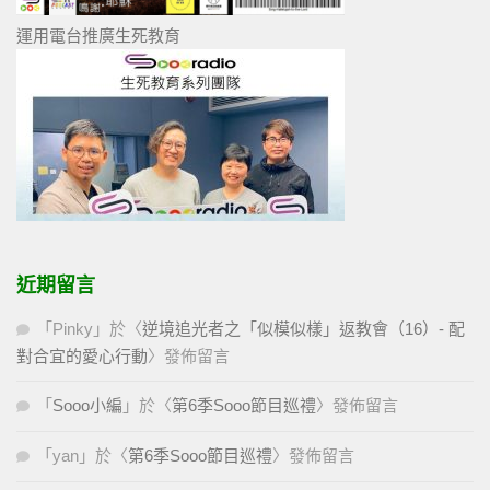
運用電台推廣生死教育
近期留言
「
Pinky
」於〈
逆境追光者之「似模似樣」返教會（16）- 配
對合宜的愛心行動
〉發佈留言
「
Sooo小編
」於〈
第6季Sooo節目巡禮
〉發佈留言
「
yan
」於〈
第6季Sooo節目巡禮
〉發佈留言