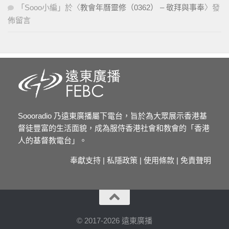
「
Sooo小編
」於〈
教會年曆靈修（0362） – 敬拜與事奉
〉發
佈留言
Soooradio 乃遠東廣播屬下電台，旨於為大眾展示香港基
督徒豐富的生活面貌，成為服侍香港社會和教會的「香港
人的基督教電台」。
奉獻支持
|
私隱政策
|
使用條款
|
免責聲明
© 2017-2026 遠東廣播