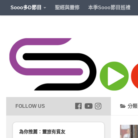
Sooo多D節目
聖經與靈修
本季Sooo節目巡禮
分
為你推薦：靈旅有貧友