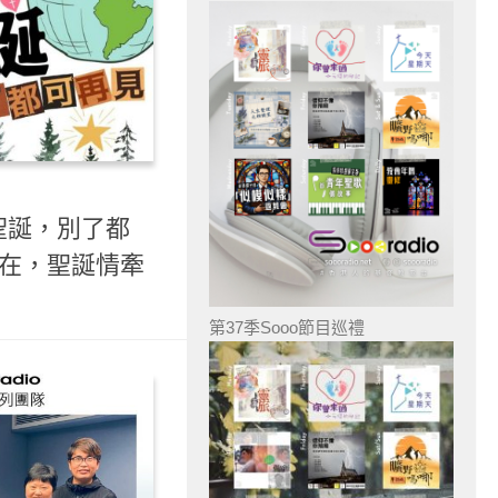
聖誕，別了都
常在，聖誕情牽
第37季Sooo節目巡禮