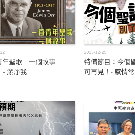
-12
2023-12-25
青年聖歌 一個故事
特備節目：今個
）- 潔淨我
可再見！- 感情