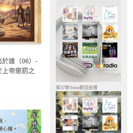
於誰（06）-
於上帝懲罰之
第37季Sooo節目巡禮