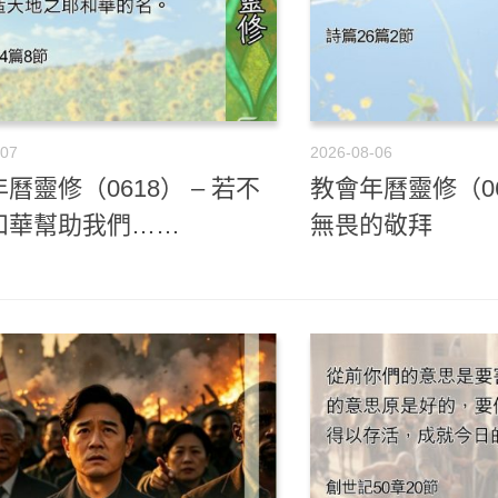
-07
2026-08-06
曆靈修（0618） – 若不
教會年曆靈修（06
和華幫助我們……
無畏的敬拜