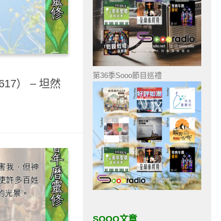
第36季Sooo節目巡禮
17） – 坦然
SOOO文章