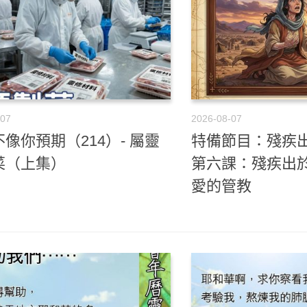
-07
2026-08-07
像你預期（214）- 屬靈
特備節目：殘疾出
菜（上集）
第六課：殘疾出
愛的管教