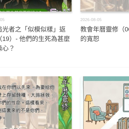
-05
2026-08-05
追光者之「似模似樣」返
教會年曆靈修（06
19）- 他們的生死為甚麼
的寬恕
操心？