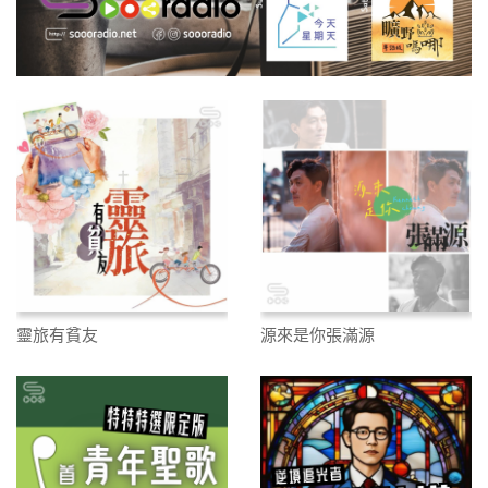
靈旅有貧友
源來是你張滿源