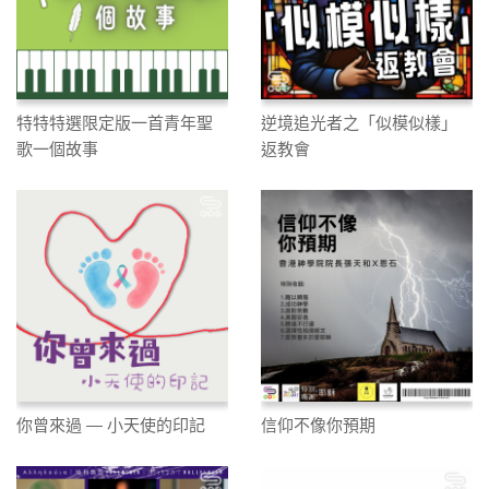
特特特選限定版一首青年聖
逆境追光者之「似模似樣」
歌一個故事
返教會
你曾來過 — 小天使的印記
信仰不像你預期