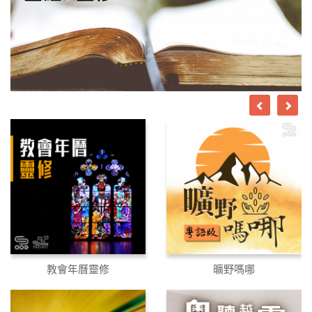
教會年曆靈修
曠野嗎哪