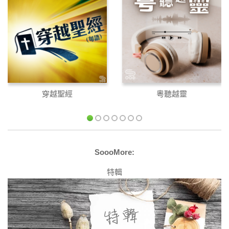
穿越聖經
粵聽越靈
SoooMore:
特輯