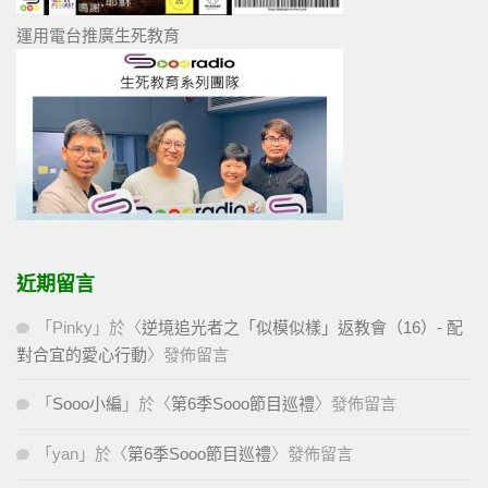
運用電台推廣生死教育
近期留言
「
Pinky
」於〈
逆境追光者之「似模似樣」返教會（16）- 配
對合宜的愛心行動
〉發佈留言
「
Sooo小編
」於〈
第6季Sooo節目巡禮
〉發佈留言
「
yan
」於〈
第6季Sooo節目巡禮
〉發佈留言