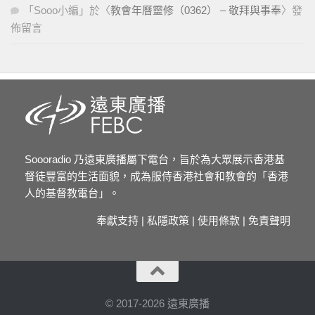
「
Sooo小編
」於〈
教會年曆靈修（0362） – 敬拜與事奉
〉發
佈留言
Soooradio 乃遠東廣播屬下電台，旨於為大眾展示香港基
督徒豐富的生活面貌，成為服侍香港社會和教會的「香港
人的基督教電台」。
奉獻支持
|
私隱政策
|
使用條款
|
免責聲明
© 2017-2026 遠東廣播