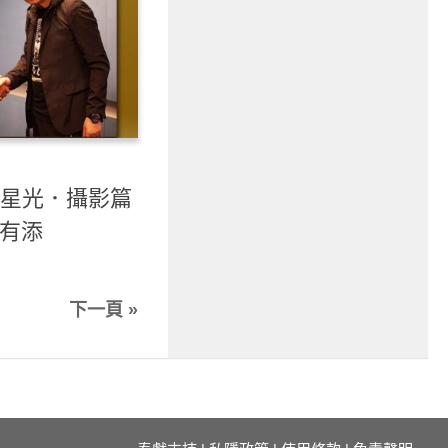
- 星光．攝影篇
鍾有添
下一頁 »