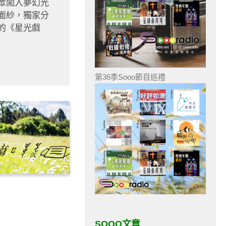
眾闖入夢幻光
面紗，獨家分
的《星光戲
第36季Sooo節目巡禮
SOOO文章