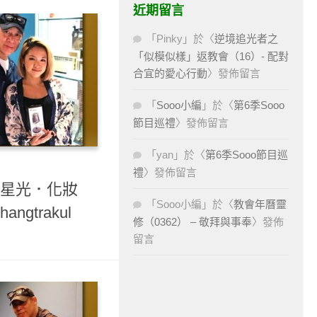
近期留言
「
Pinky
」於〈
逆境追光者之
「似模似樣」返教會（16）- 配對
合宜的愛心行動
〉發佈留言
「
Sooo小編
」於〈
第6季Sooo
節目巡禮
〉發佈留言
「
yan
」於〈
第6季Sooo節目巡
禮
〉發佈留言
 星光．化妝
「
Sooo小編
」於〈
教會年曆靈
angtrakul
修（0362） – 敬拜與事奉
〉發佈
留言