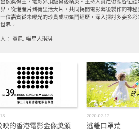
是金像獎得主，電影界頂級幕後精英。主持人賓尼帶領各位聽
世界，從港產片到荷里活大片，共同揭開電影幕後製作的神秘
每一位嘉賓從未曝光的珍貴成功奮鬥經歷，深入探討多姿多彩
》世界。
人： 賓尼, 喵星人琪琪
-13
2020-02-12
公映的香港電影金像獎頒
逃離口罩荒