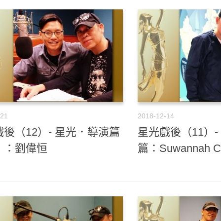
-21
2018-12-14
後（12）- 星光．導演篇
星光戲後（11）-
）：劉偉恒
篇：Suwannah Ch