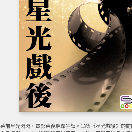
影幕前星光閃閃，電影幕後璀璨生輝。13集《星光戲後》的訪