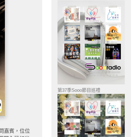
第37季Sooo節目巡禮
問嘉賓，位位