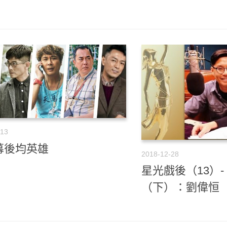
-13
幕後均英雄
2018-12-28
星光戲後（13）
（下）：劉偉恒