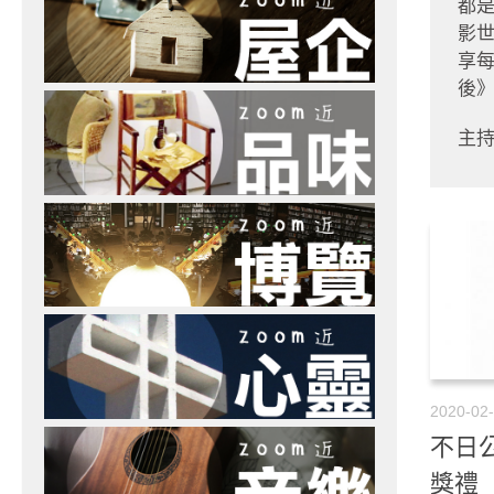
都
影
享
後
主持
2020-02
不日
獎禮