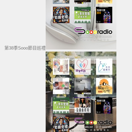
第38季Sooo節目巡禮