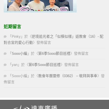
近期留言
「
Pinky
」於〈
逆境追光者之「似模似樣」返教會（16）- 配
對合宜的愛心行動
〉發佈留言
「
Sooo小編
」於〈
第6季Sooo節目巡禮
〉發佈留言
「
yan
」於〈
第6季Sooo節目巡禮
〉發佈留言
「
Sooo小編
」於〈
教會年曆靈修（0362） – 敬拜與事奉
〉發
佈留言