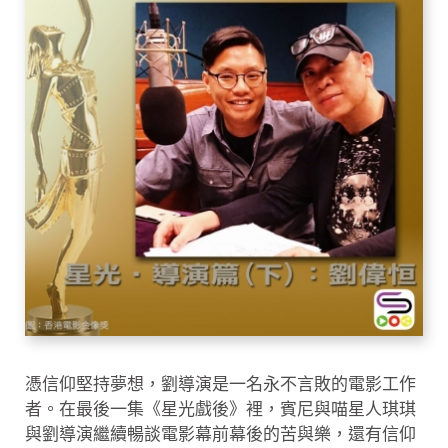
憑信仰堅持夢想，劉導演是一名永不言敗的電影工作
者。在最後一集《星光戲後》裡，賓尼與喵星人琪琪
與劉導演繼續暢談電影幕前幕後的苦與樂，還有信仰