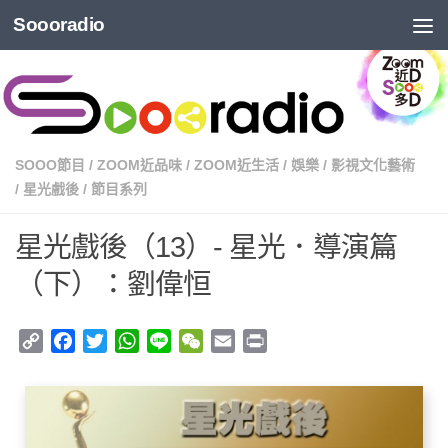
Soooradio
SOOO節目
/
ZOOM近品味
/
ZOOM近生活
/
娛樂
/
影視文化藝術
/
星光戲後
/
節目系列
星光戲後（13）- 星光．導演篇
（下）：劉偉恒
Copy
Facebook
Twitter
WhatsApp
Line
WeChat
Email
Print
Link