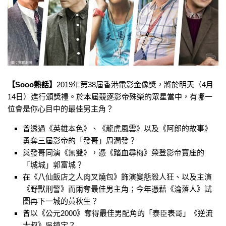
【Sooo熱話】
2019年第38屆香港電影金像獎，將於明天（4月
14日）進行頒獎禮。於本屆競逐影帝殊榮的眾星當中，有哪一
位會是你心目中的最佳男主角？
曾透過《英雄本色》、《龍虎風雲》以及《阿郎的故事》
勇奪三屆影帝的「發哥」周潤發？
與發哥同演《無雙》，憑《踏血尋梅》榮登影帝寶座的
「城城」郭富城？
在《八仙飯店之人肉叉燒包》飾演變態殺人狂、以及主演
《野獸刑警》而兩奪最佳男主角；今年憑藉《淪落人》試
圖再下一城的黃秋生？
曾以《公元2000》奪得最佳男配角的「泰臣表哥」《逆流
大叔》吳鎮宇？