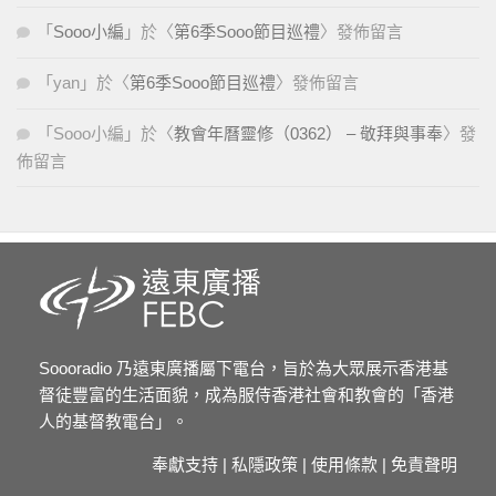
「
Sooo小編
」於〈
第6季Sooo節目巡禮
〉發佈留言
「
yan
」於〈
第6季Sooo節目巡禮
〉發佈留言
「
Sooo小編
」於〈
教會年曆靈修（0362） – 敬拜與事奉
〉發
佈留言
Soooradio 乃遠東廣播屬下電台，旨於為大眾展示香港基
督徒豐富的生活面貌，成為服侍香港社會和教會的「香港
人的基督教電台」。
奉獻支持
|
私隱政策
|
使用條款
|
免責聲明