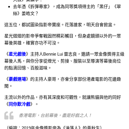
去年憑《拆彈專家》，成為同等獎項得主的「黑仔」《翠
絲》姜皓文？
這五位，都試圖染指影帝寶座。花落誰家，明天自會掀盅。
星光熠熠的影帝爭奪戰固然精彩觸目，但身處鏡頭以外的一眾
幕後英雄，確實亦功不可沒。
《
星光戲後
》主持人Bennie Lui 雷志良，邀請一眾金像獎得主級
幕後人馬，與你分享從燈光、剪接、服裝以至導演等幕後崗位
的點滴回憶、百般滋味。
《
豪戲連場
》的主持人豪哥，亦會分享部份港產電影的花邊趣
聞。
主流以外的作品，亦有其深度和可觀性，就讓熊貓與他的同好
《
同你歎冷戲
》。
香港電影，台前幕後，盡是好戲之人！
（編按：2019年金像獎影帝為《淪落人》的黃秋生）