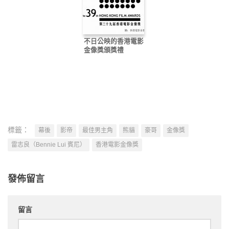
不日公映的香港電影
金像獎頒獎禮
標籤：
幕後
影帝
最佳男主角
熊貓
豪哥
金像獎
雷志良（Bennie Lui 賓尼）
香港電影金像獎
發佈留言
留言