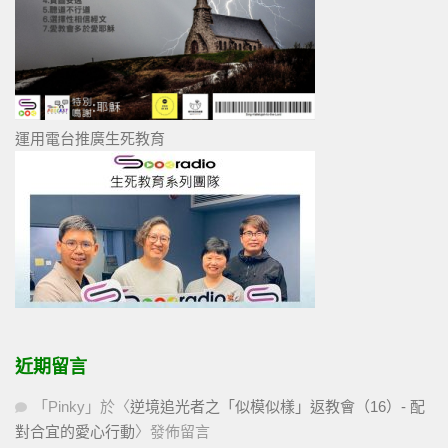
運用電台推廣生死教育
近期留言
「
Pinky
」於〈
逆境追光者之「似模似樣」返教會（16）- 配
對合宜的愛心行動
〉發佈留言