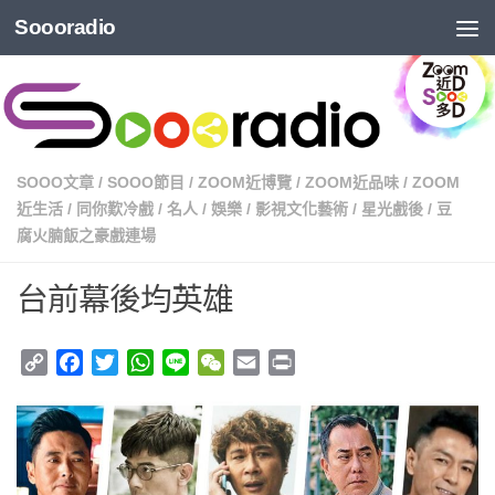
Soooradio
SOOO文章
/
SOOO節目
/
ZOOM近博覽
/
ZOOM近品味
/
ZOOM
近生活
/
同你歎冷戲
/
名人
/
娛樂
/
影視文化藝術
/
星光戲後
/
豆
腐火腩飯之豪戲連場
台前幕後均英雄
Copy
Facebook
Twitter
WhatsApp
Line
WeChat
Email
Print
Link