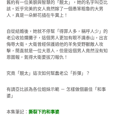
舊約有一位美貌與智慧的「靚太」，她的名字叫亞比
該。近乎完美的女人竟然嫁了一個愚笨粗魯的大男
人，真是一朵鮮花插在牛糞上！
自從結婚後，她就不停幫「得罪人多，稱呼人少」的
老公收拾爛攤子，這個男人更加有眼不識泰山，出言
侮辱大衛。大衛曾經保護過他的羊免受野獸敵人攻
擊，簡直就是一位大恩人，但是這個男人竟然沒有知
恩圖報，氣得大衛要拔刀報仇！
究竟「靚太」這次如何幫蠢老公「拆彈」？
有請亞比該為各位姐妹示範 － 怎樣做個最佳「和事
婆」
本集筆記：
撕裂下的和事婆