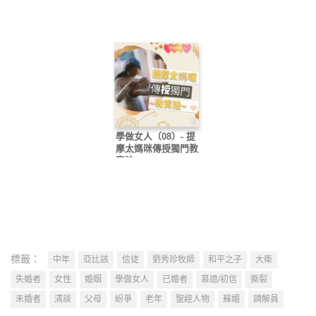
學做女人（08）- 提
摩太媽咪傳授獨門教
育法
標籤：
中年
亞比該
信徒
劉秀珍牧師
和平之子
大衛
失婚者
女性
婚姻
學做女人
已婚者
慕道/初信
撕裂
未婚者
清談
父母
紛爭
老年
聖經人物
蘇媚
調解員