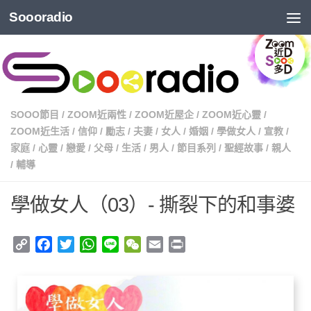
Soooradio
SOOO節目
/
ZOOM近兩性
/
ZOOM近屋企
/
ZOOM近心靈
/
ZOOM近生活
/
信仰
/
勵志
/
夫妻
/
女人
/
婚姻
/
學做女人
/
宣教
/
家庭
/
心靈
/
戀愛
/
父母
/
生活
/
男人
/
節目系列
/
聖經故事
/
親人
/
輔導
學做女人（03）- 撕裂下的和事婆
Copy
Facebook
Twitter
WhatsApp
Line
WeChat
Email
Print
Link