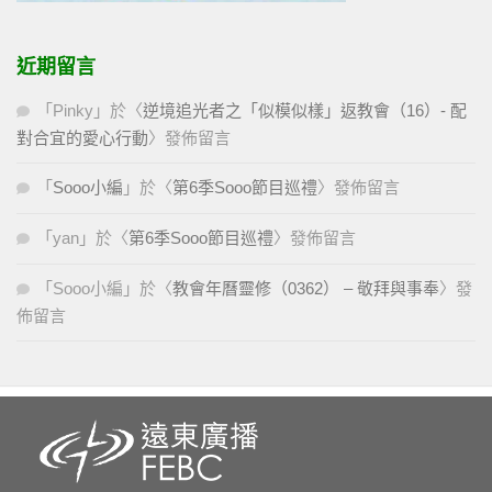
近期留言
「
Pinky
」於〈
逆境追光者之「似模似樣」返教會（16）- 配
對合宜的愛心行動
〉發佈留言
「
Sooo小編
」於〈
第6季Sooo節目巡禮
〉發佈留言
「
yan
」於〈
第6季Sooo節目巡禮
〉發佈留言
「
Sooo小編
」於〈
教會年曆靈修（0362） – 敬拜與事奉
〉發
佈留言