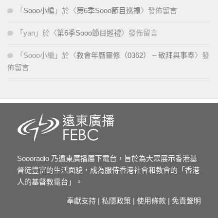
「
Sooo小編
」於〈
第6季Sooo節目巡禮
〉發佈留言
「
yan
」於〈
第6季Sooo節目巡禮
〉發佈留言
「
Sooo小編
」於〈
教會年曆靈修（0362） – 敬拜與事奉
〉發
佈留言
Soooradio 乃遠東廣播屬下電台，旨於為大眾展示香港基
督徒豐富的生活面貌，成為服侍香港社會和教會的「香港
人的基督教電台」。
奉獻支持
|
私隱政策
|
使用條款
|
免責聲明