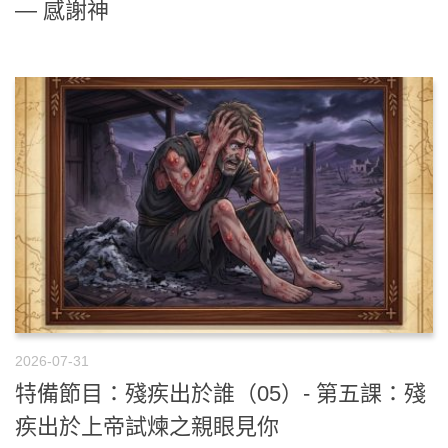
— 感謝神
2026-07-31
特備節目：殘疾出於誰（05）- 第五課：殘
疾出於上帝試煉之親眼見你