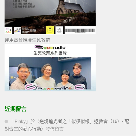
運用電台推廣生死教育
近期留言
「
Pinky
」於〈
逆境追光者之「似模似樣」返教會（16）- 配
對合宜的愛心行動
〉發佈留言