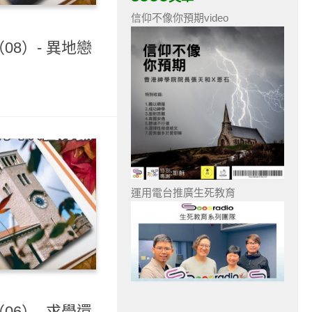
信仰不像你預期video
08）- 異地戀
運用電台推廣生死教育
06）- 求學還