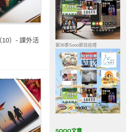
10）- 課外活
第36季Sooo節目巡禮
SOOO文章