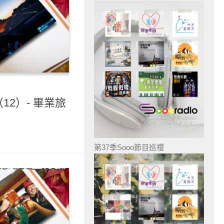
12）- 畢業旅
第37季Sooo節目巡禮