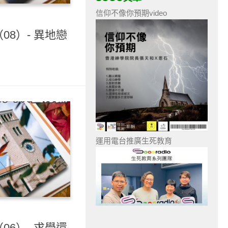
信仰不像你預期video
08）- 異地戀
運用電台推廣生死教育
06）- 求學還