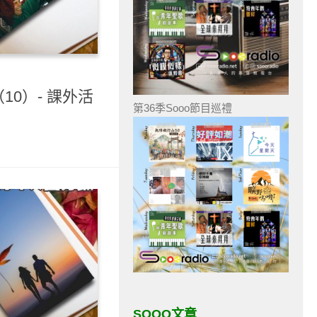
10）- 課外活
第36季Sooo節目巡禮
SOOO文章