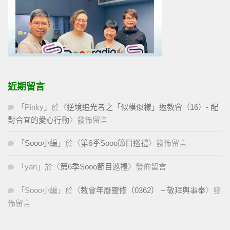
近期留言
「
Pinky
」於〈
逆境追光者之「似模似樣」返教會（16）- 配
對合宜的愛心行動
〉發佈留言
「
Sooo小編
」於〈
第6季Sooo節目巡禮
〉發佈留言
「
yan
」於〈
第6季Sooo節目巡禮
〉發佈留言
「
Sooo小編
」於〈
教會年曆靈修（0362） – 敬拜與事奉
〉發
佈留言