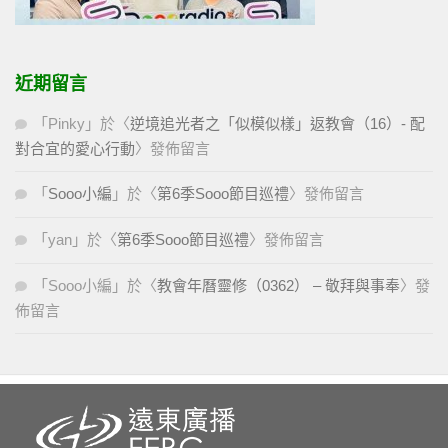
近期留言
「
Pinky
」於〈
逆境追光者之「似模似樣」返教會（16）- 配
對合宜的愛心行動
〉發佈留言
「
Sooo小編
」於〈
第6季Sooo節目巡禮
〉發佈留言
「
yan
」於〈
第6季Sooo節目巡禮
〉發佈留言
「
Sooo小編
」於〈
教會年曆靈修（0362） – 敬拜與事奉
〉發
佈留言