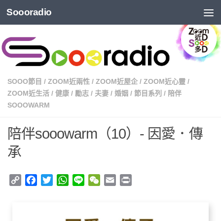
Soooradio
SOOO節目
/
ZOOM近兩性
/
ZOOM近屋企
/
ZOOM近心靈
/
ZOOM近生活
/
健康
/
勵志
/
夫妻
/
婚姻
/
節目系列
/
陪伴
SOOOWARM
陪伴sooowarm（10）- 因愛．傳
承
Copy
Facebook
Twitter
WhatsApp
Line
WeChat
Email
Print
Link