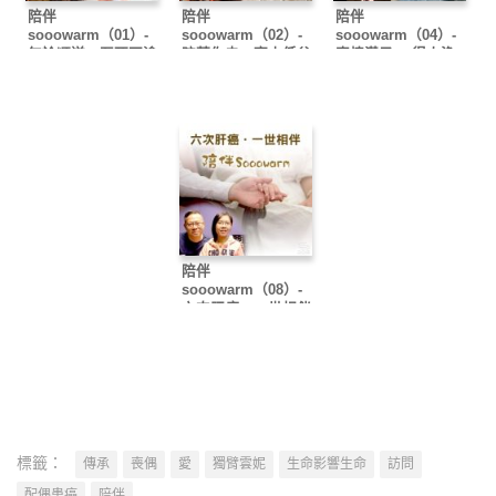
陪伴
陪伴
陪伴
sooowarm（01）-
sooowarm（02）-
sooowarm（04）-
無論順逆．至死不渝
陪著你走．高山低谷
真情漢子 ．得人漁
夫
陪伴
sooowarm（08）-
六次肝癌．一世相伴
標籤：
傳承
喪偶
愛
獨臂雲妮
生命影響生命
訪問
配偶患癌
陪伴