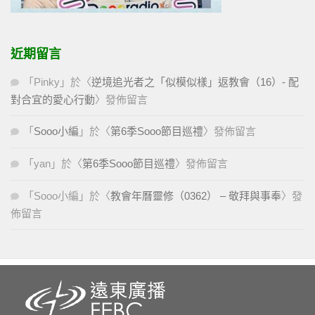
近期留言
「
Pinky
」於〈
逆境追光者之「似模似樣」返教會（16）- 配
對合宜的愛心行動
〉發佈留言
「
Sooo小編
」於〈
第6季Sooo節目巡禮
〉發佈留言
「
yan
」於〈
第6季Sooo節目巡禮
〉發佈留言
「
Sooo小編
」於〈
教會年曆靈修（0362） – 敬拜與事奉
〉發
佈留言