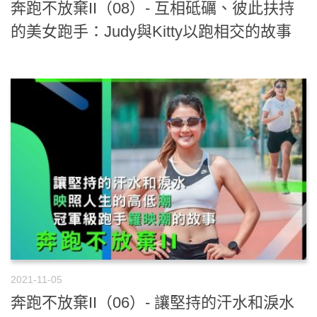
奔跑不放棄II（08）- 互相砥礪、彼此扶持
的美女跑手：Judy與Kitty以跑相交的故事
2021-11-05
奔跑不放棄II（06）- 讓堅持的汗水和淚水