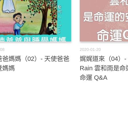
-08
2020-01-20
爸媽媽（02）- 天使爸爸
娓娓道來（04）- Cl
覺媽媽
Rain 雲和雨是
命運 Q&A