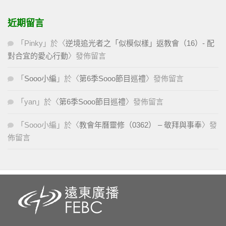
近期留言
「
Pinky
」於〈
逆境追光者之「似模似樣」返教會（16）- 配
對合宜的愛心行動
〉發佈留言
「
Sooo小編
」於〈
第6季Sooo節目巡禮
〉發佈留言
「
yan
」於〈
第6季Sooo節目巡禮
〉發佈留言
「
Sooo小編
」於〈
教會年曆靈修（0362） – 敬拜與事奉
〉發
佈留言