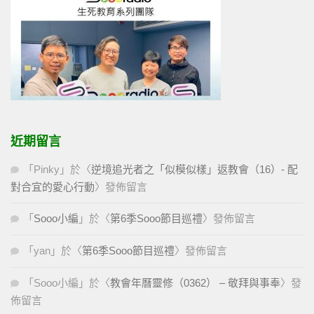
近期留言
「
Pinky
」於〈
逆境追光者之「似模似樣」返教會（16）- 配
對合宜的愛心行動
〉發佈留言
「
Sooo小編
」於〈
第6季Sooo節目巡禮
〉發佈留言
「
yan
」於〈
第6季Sooo節目巡禮
〉發佈留言
「
Sooo小編
」於〈
教會年曆靈修（0362） – 敬拜與事奉
〉發
佈留言