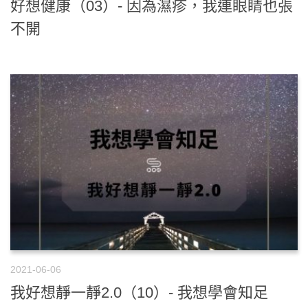
好想健康（03）- 因為濕疹，我連眼睛也張
不開
2021-06-06
我好想靜一靜2.0（10）- 我想學會知足