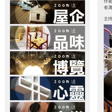
伴
者
主持