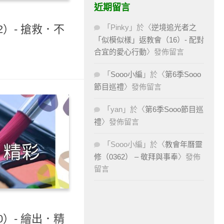
近期留言
2）- 搶救．不
「
Pinky
」於〈
逆境追光者之
「似模似樣」返教會（16）- 配對
合宜的愛心行動
〉發佈留言
「
Sooo小編
」於〈
第6季Sooo
節目巡禮
〉發佈留言
「
yan
」於〈
第6季Sooo節目巡
禮
〉發佈留言
「
Sooo小編
」於〈
教會年曆靈
修（0362） – 敬拜與事奉
〉發佈
留言
0）- 繪出．精