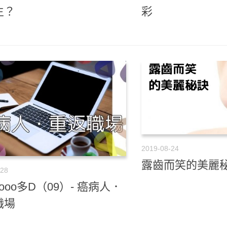
生？
彩
2019-08-24
露齒而笑的美麗
-28
ooo多D（09）- 癌病人．
職場