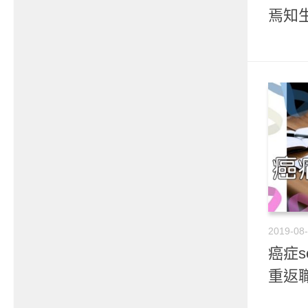
焉知
2019-08
癌症s
重返