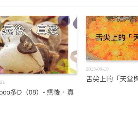
2019-08-19
舌尖上的「天堂
-21
ooo多D（08）- 癌後．真