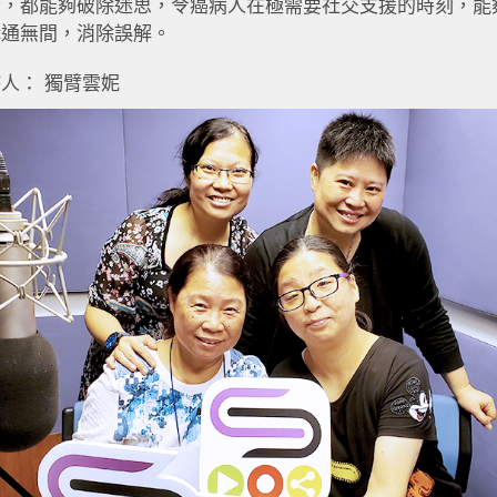
者，都能夠破除迷思，令癌病人在極需要社交支援的時刻，能
溝通無間，消除誤解。
人： 獨臂雲妮