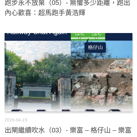
跑步永不放棄（05）- 無懼多少距離，跑出
內心歡喜：超馬跑手黃浩輝
2019-04-19
出閘繼續吹水（03）- 樂富 – 格仔山 – 樂富