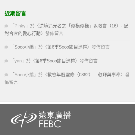
近期留言
「
Pinky
」於〈
逆境追光者之「似模似樣」返教會（16）- 配
對合宜的愛心行動
〉發佈留言
「
Sooo小編
」於〈
第6季Sooo節目巡禮
〉發佈留言
「
yan
」於〈
第6季Sooo節目巡禮
〉發佈留言
「
Sooo小編
」於〈
教會年曆靈修（0362） – 敬拜與事奉
〉發
佈留言