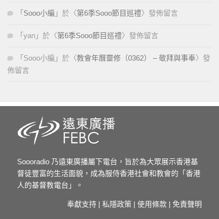
「
Sooo小編
」於〈
第6季Sooo節目巡禮
〉發佈留言
「
yan
」於〈
第6季Sooo節目巡禮
〉發佈留言
「
Sooo小編
」於〈
教會年曆靈修（0362） – 敬拜與事奉
〉發
佈留言
Soooradio 乃遠東廣播屬下電台，旨於為大眾展示香港基
督徒豐富的生活面貌，成為服侍香港社會和教會的「香港
人的基督教電台」。
奉獻支持
|
私隱政策
|
使用條款
|
免責聲明