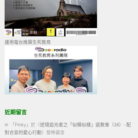
運用電台推廣生死教育
近期留言
「
Pinky
」於〈
逆境追光者之「似模似樣」返教會（16）- 配
對合宜的愛心行動
〉發佈留言