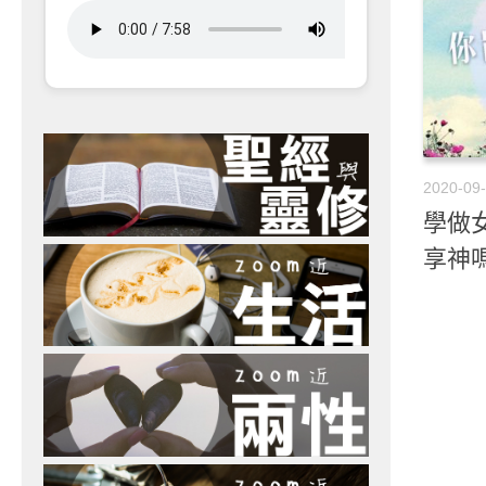
2020-09
學做女
享神