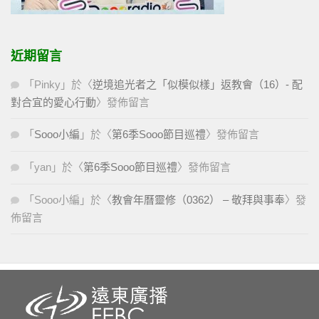
近期留言
「
Pinky
」於〈
逆境追光者之「似模似樣」返教會（16）- 配
對合宜的愛心行動
〉發佈留言
「
Sooo小編
」於〈
第6季Sooo節目巡禮
〉發佈留言
「
yan
」於〈
第6季Sooo節目巡禮
〉發佈留言
「
Sooo小編
」於〈
教會年曆靈修（0362） – 敬拜與事奉
〉發
佈留言