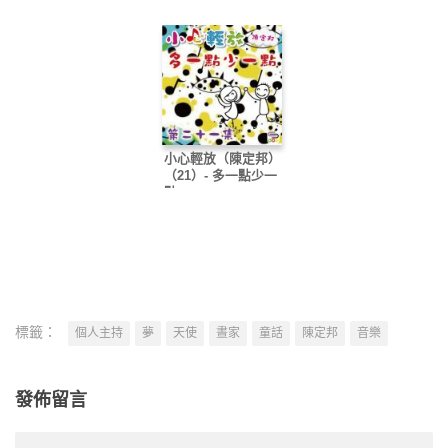
小心輕放（陳定邦）
（21）- 多一點少一
點
標籤：
個人主持
夢
天使
晝家
童話
陳定邦
音樂
發佈留言