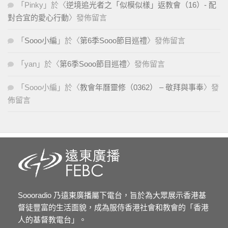
「
Pinky
」於〈
逆境追光者之「似模似樣」返教會（16）- 配
對合宜的愛心行動
〉發佈留言
「
Sooo小編
」於〈
第6季Sooo節目巡禮
〉發佈留言
「
yan
」於〈
第6季Sooo節目巡禮
〉發佈留言
「
Sooo小編
」於〈
教會年曆靈修（0362） – 敬拜與事奉
〉發
佈留言
Soooradio 乃遠東廣播屬下電台，旨於為大眾展示香港基
督徒豐富的生活面貌，成為服侍香港社會和教會的「香港
人的基督教電台」。