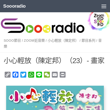
Soooradio
SOOO節目
/
ZOOM近音樂
/
小心輕放（陳定邦）
/
節目系列
/
音
樂
小心輕放（陳定邦）（23）- 畫家
Copy
Facebook
Twitter
WhatsApp
Line
WeChat
Email
Print
Link