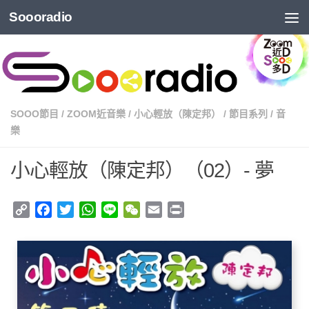
Soooradio
SOOO節目
/
ZOOM近音樂
/
小心輕放（陳定邦）
/
節目系列
/
音
樂
小心輕放（陳定邦）（02）- 夢
Copy
Facebook
Twitter
WhatsApp
Line
WeChat
Email
Print
Link