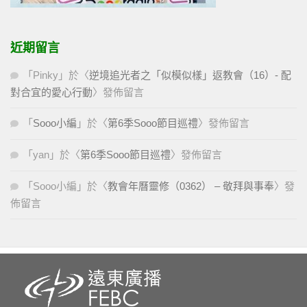
近期留言
「
Pinky
」於〈
逆境追光者之「似模似樣」返教會（16）- 配
對合宜的愛心行動
〉發佈留言
「
Sooo小編
」於〈
第6季Sooo節目巡禮
〉發佈留言
「
yan
」於〈
第6季Sooo節目巡禮
〉發佈留言
「
Sooo小編
」於〈
教會年曆靈修（0362） – 敬拜與事奉
〉發
佈留言