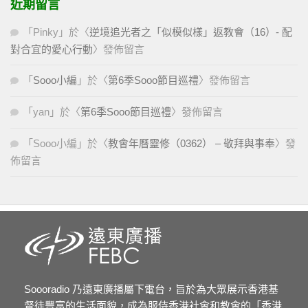
近期留言
「
Pinky
」於〈
逆境追光者之「似模似樣」返教會（16）- 配
對合宜的愛心行動
〉發佈留言
「
Sooo小編
」於〈
第6季Sooo節目巡禮
〉發佈留言
「
yan
」於〈
第6季Sooo節目巡禮
〉發佈留言
「
Sooo小編
」於〈
教會年曆靈修（0362） – 敬拜與事奉
〉發
佈留言
Soooradio 乃遠東廣播屬下電台，旨於為大眾展示香港基
督徒豐富的生活面貌，成為服侍香港社會和教會的「香港