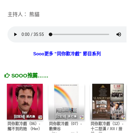
主持人： 熊貓
Sooo更多 “同你歎冷戲” 節目系列
SOOO推薦……
同你歎冷戲（06）-
同你歎冷戲（07）-
同你歎冷戲（12）-
觸不到的她 （Her）
歡樂谷
十二怒漢 / XII / 捨
（Pleasantville）
義．怒