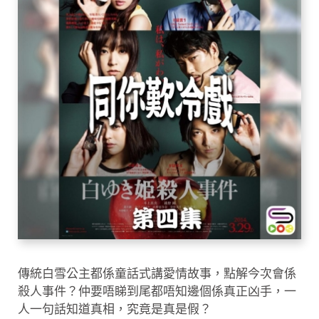
傳統白雪公主都係童話式講愛情故事，點解今次會係
殺人事件？仲要唔睇到尾都唔知邊個係真正凶手，一
人一句話知道真相，究竟是真是假？