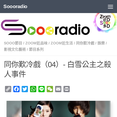
Soooradio
SOOO節目
/
ZOOM近品味
/
ZOOM近生活
/
同你歎冷戲
/
娛樂
/
影視文化藝術
/
節目系列
同你歎冷戲（04）- 白雪公主之殺
人事件
Copy
Facebook
Twitter
WhatsApp
Line
WeChat
Email
Print
Link