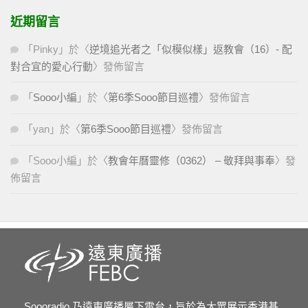
近期留言
「
Pinky
」於〈
逆境追光者之「似模似樣」返教會（16）- 配
對合宜的愛心行動
〉發佈留言
「
Sooo小編
」於〈
第6季Sooo節目巡禮
〉發佈留言
「
yan
」於〈
第6季Sooo節目巡禮
〉發佈留言
「
Sooo小編
」於〈
教會年曆靈修（0362） – 敬拜與事奉
〉發
佈留言
Soooradio 乃遠東廣播屬下電台，旨於為大眾展示香港基