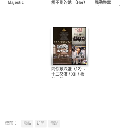
Majestic
觸不到的她 （Her）
舞動樂章
（Bravetown）
同你歎冷戲（12）-
十二怒漢 / XII / 捨
義．怒
標籤：
熊貓
訪問
電影