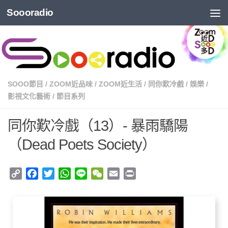
Soooradio
SOOO節目
/
ZOOM近品味
/
ZOOM近生活
/
同你歎冷戲
/
娛樂
/
影視文化藝術
/
節目系列
同你歎冷戲（13）- 暴雨驕陽
（Dead Poets Society）
Copy
Facebook
Twitter
WhatsApp
Line
WeChat
Email
Print
Link