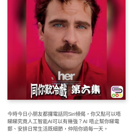
今時今日小朋友都攞電話同Siri傾偈，你又點可以唔
睇睇究竟人工智能AI可以有幾強？AI 唔止幫你睇電
郵、安排日常生活既細節，仲陪你過每一天。