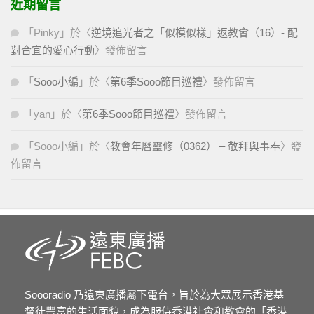
近期留言
「
Pinky
」於〈
逆境追光者之「似模似樣」返教會（16）- 配
對合宜的愛心行動
〉發佈留言
「
Sooo小編
」於〈
第6季Sooo節目巡禮
〉發佈留言
「
yan
」於〈
第6季Sooo節目巡禮
〉發佈留言
「
Sooo小編
」於〈
教會年曆靈修（0362） – 敬拜與事奉
〉發
佈留言
Soooradio 乃遠東廣播屬下電台，旨於為大眾展示香港基
督徒豐富的生活面貌，成為服侍香港社會和教會的「香港