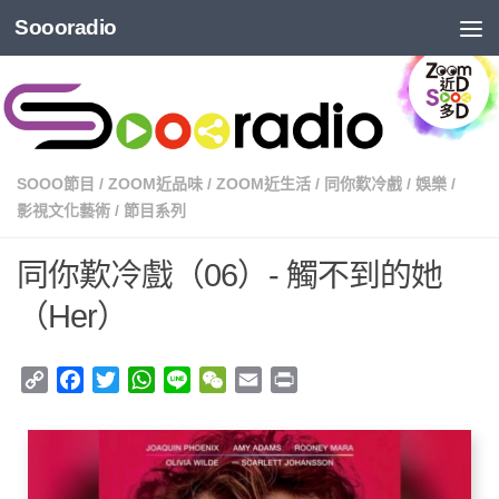
Soooradio
SOOO節目
/
ZOOM近品味
/
ZOOM近生活
/
同你歎冷戲
/
娛樂
/
影視文化藝術
/
節目系列
同你歎冷戲（06）- 觸不到的她
（Her）
Copy
Facebook
Twitter
WhatsApp
Line
WeChat
Email
Print
Link