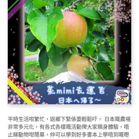
平時生活咁繁忙，返鄉下緊係要輕鬆吓， 日本嘅農埸
非常多元化，有各式各樣嘅活動俾大家親身體驗，唔
止睇動物咁簡單，仲可以學到好多書本上學唔到嘅嘢