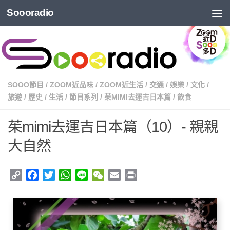
Soooradio
SOOO節目
/
ZOOM近品味
/
ZOOM近生活
/
交通
/
娛樂
/
文化
/
旅遊
/
歷史
/
生活
/
節目系列
/
茱MIMI去運吉日本篇
/
飲食
茱mimi去運吉日本篇（10）- 親親
大自然
Copy
Facebook
Twitter
WhatsApp
Line
WeChat
Email
Print
Link