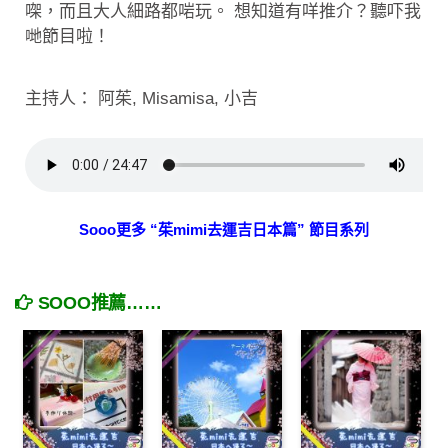
㗎，而且大人細路都啱玩。 想知道有咩推介？聽吓我
哋節目啦！
主持人： 阿茱, Misamisa, 小吉
Sooo更多 “茱mimi去運吉日本篇” 節目系列
SOOO推薦……