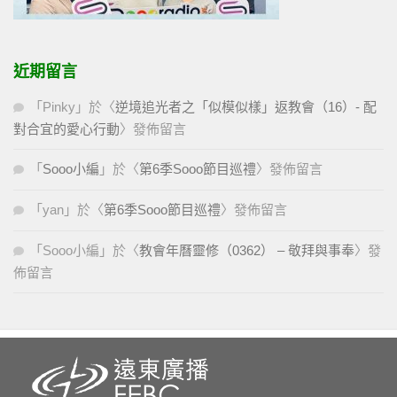
近期留言
「
Pinky
」於〈
逆境追光者之「似模似樣」返教會（16）- 配
對合宜的愛心行動
〉發佈留言
「
Sooo小編
」於〈
第6季Sooo節目巡禮
〉發佈留言
「
yan
」於〈
第6季Sooo節目巡禮
〉發佈留言
「
Sooo小編
」於〈
教會年曆靈修（0362） – 敬拜與事奉
〉發
佈留言