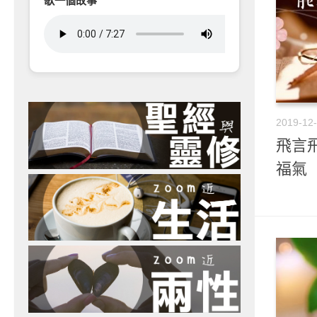
歌一個故事
2019-12
飛言飛
福氣