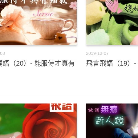
-08
2019-12-07
語（20）- 能服侍才真有
飛言飛語（19）-