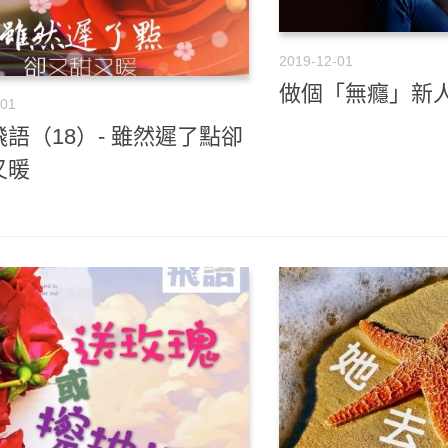
2019-12-01
做個「無癮」新
-01
語（18）- 雖然遲了點卻
又暖