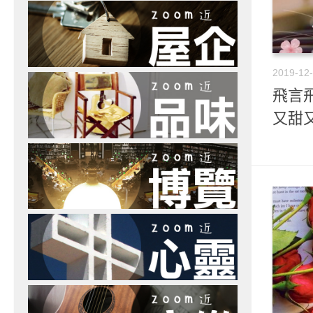
2019-12
飛言飛
又甜