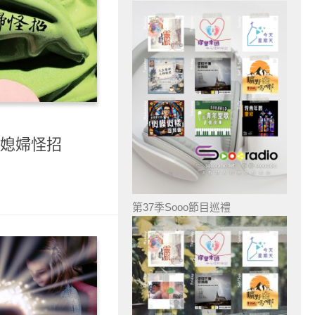
 媳婦怪招
第37季Sooo節目巡禮