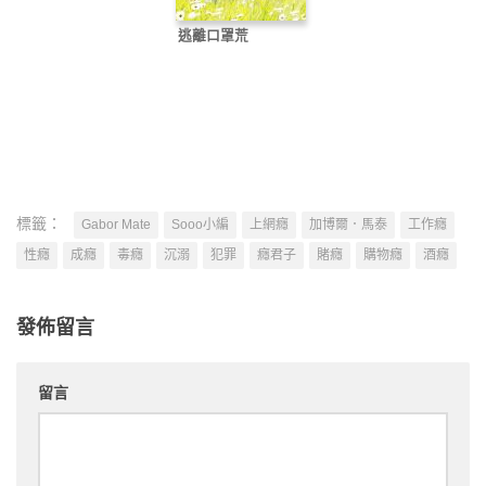
逃離口罩荒
標籤：
Gabor Mate
Sooo小編
上網癮
加博爾．馬泰
工作癮
性癮
成癮
毒癮
沉溺
犯罪
癮君子
賭癮
購物癮
酒癮
發佈留言
留言