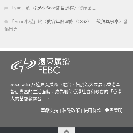
「
yan
」於〈
第6季Sooo節目巡禮
〉發佈留言
「
Sooo小編
」於〈
教會年曆靈修（0362） – 敬拜與事奉
〉發
佈留言
Soooradio 乃遠東廣播屬下電台，旨於為大眾展示香港基
督徒豐富的生活面貌，成為服侍香港社會和教會的「香港
人的基督教電台」。
奉獻支持
|
私隱政策
|
使用條款
|
免責聲明