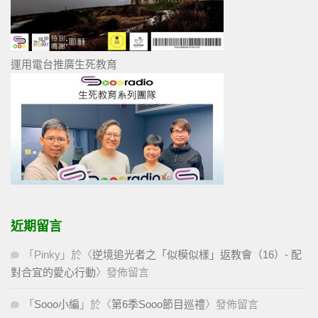
運用電台推廣生死教育
近期留言
「
Pinky
」於〈
逆境追光者之「似模似樣」返教會（16）- 配
對合宜的愛心行動
〉發佈留言
「
Sooo小編
」於〈
第6季Sooo節目巡禮
〉發佈留言