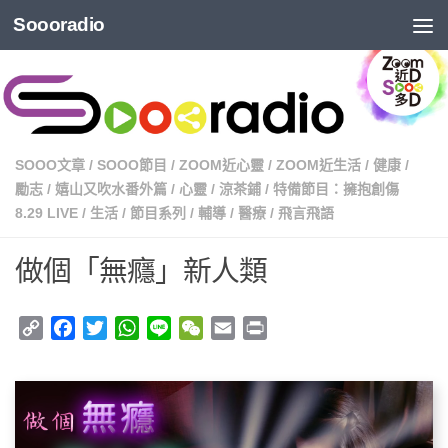
Soooradio
SOOO文章
/
SOOO節目
/
ZOOM近心靈
/
ZOOM近生活
/
健康
/
勵志
/
嬉山又吹水番外篇
/
心靈
/
涼茶鋪
/
特備節目：擁抱創傷
8.29 LIVE
/
生活
/
節目系列
/
輔導
/
醫療
/
飛言飛語
做個「無癮」新人類
Copy
Facebook
Twitter
WhatsApp
Line
WeChat
Email
Print
Link