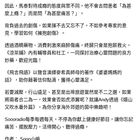
因此，馬泰對待成癮的態度與眾不同，他不會去問患者「為甚
麼上癮？」而是問「為甚麼痛苦？」。
背負過去的創傷，如果揮不去又忘不了，不如參考專家的意
見，學習如何《擁抱創傷》。
透過酒精藥物、消費刺激來麻醉傷痛，終歸只會是抱薪救火，
《涼茶鋪》內有輔導員和社工，一同探討治療心靈問題的良方
妙藥，歡迎光臨！
《飛言飛語》以聲音演繹麥希真師母的著作《婆婆媽媽的
話》，助你藉著信仰點滴，獲得心靈滿足。
若要減壓，行山遠足、甚至是出埠旅遊當然是不二之選，如果
將兩者合二為一，效果會否如虎添翼呢？就讓Andy透過《嬉山
又吹水番外篇》，為你分享海外郊遊的箇中樂趣吧！
Soooradio每季每週每天，不停為你獻上健康好節目，讓你忘記
痛苦、擺脫壓力，活得開心、聽得過癮。
作者： Sooo小編