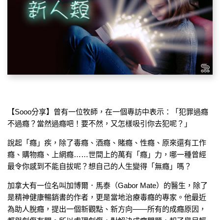
【Sooo分享】曾有一位牧師，在一個專訪中表示：「犯罪過癮
不過癮？當然過癮吧！要不然，又怎樣吸引你去犯呢？」
說起「癮」疾，除了毒癮、酒癮、賭癮、性癮、原來還有工作
癮、購物癮、上網癮……世間上的萬有「癮」力，哪一種曾經
最令你感到不能自拔呢？想自己的人生變得「無癮」嗎？
加拿大有一位名叫加博爾．馬泰（Gabor Mate）的醫生，除了
是精神健康暢銷書的作者，更是當地治療毒癮的專家。他最近
為助人脫癮，提出一個新觀點、新方向——所有的成癮原因，