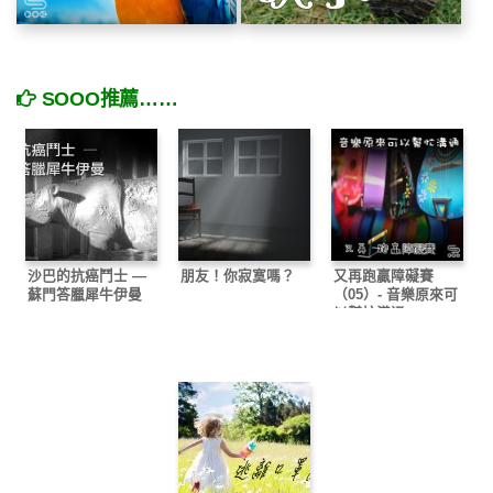
SOOO推薦……
沙巴的抗癌鬥士 —
朋友！你寂寞嗎？
又再跑贏障礙賽
蘇門答臘犀牛伊曼
（05）- 音樂原來可
以幫忙溝通