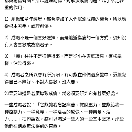
都與創傷有關。所以處理創傷，對解決成癮問題，起了舉足輕
重的作用。
1）創傷和童年經歷，都會增加了人們沉溺成癮的機會，所以應
從根本著手，處理創傷。
2）成癮不是一個喜好選擇，而是逃避傷痛的一個方式，須知沒
有人會喜歡成為癮君子。
3）「癮」往往不是遺傳得來，而是從小在家庭環境，有樣學
樣，沾染得來。
4）成癮者之所以會有所沉溺，有可能在他們潛意識中，還總覺
得自己不夠好、不討人喜歡，沒人要。
如果要知道是甚麼導致成癮，就必須要研究它有甚麼好處。
一些成癮者說：「它能讓我忘記痛苦、擺脫壓力、並能給我一
種控制力、一種意義、一種活著的感覺、一種興奮、活
力……」換句話說，癮可以滿足一些人的一些基本需求，那些
他們在別處無法得到的東西。