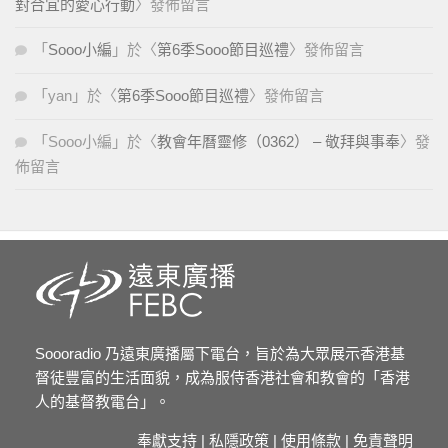
對合宜的愛心行動
〉發佈留言
「
Sooo小編
」於〈
第6季Sooo節目巡禮
〉發佈留言
「
yan
」於〈
第6季Sooo節目巡禮
〉發佈留言
「
Sooo小編
」於〈
教會年曆靈修（0362） – 敬拜與事奉
〉發
佈留言
Soooradio 乃遠東廣播屬下電台，旨於為大眾展示香港基
督徒豐富的生活面貌，成為服侍香港社會和教會的「香港
人的基督教電台」。
奉獻支持
|
私隱政策
|
使用條款
|
免責聲明