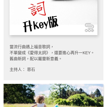
當流行曲遇上福音歌詞，
不單變成《愛得太詞》，還要進心再升一KEY。
舊曲新詞，配以屬靈新意義。
主持人： 恩石