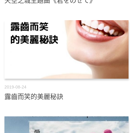
天空之城主題曲《君をのせて》
2019-08-24
露齒而笑的美麗秘訣