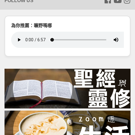
為你推薦：曠野嗎哪