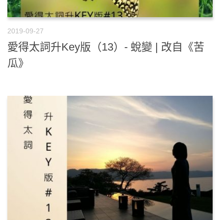
2019-09-27
愛得太詞升Key版（13）- 蛻變 | 改自《苦
瓜》