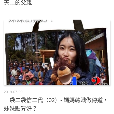
天上的父親
2019-07-09
一袋二袋信二代（02）- 媽媽轉職做傳道，
妹妹點算好？