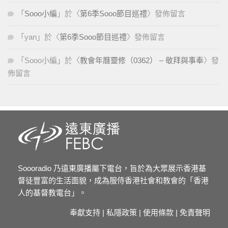
「
Sooo小編
」於〈
第6季Sooo節目巡禮
〉發佈留言
「
yan
」於〈
第6季Sooo節目巡禮
〉發佈留言
「
Sooo小編
」於〈
教會年曆靈修（0362） – 敬拜與事奉
〉發
佈留言
Soooradio 乃遠東廣播屬下電台，旨於為大眾展示香港基
督徒豐富的生活面貌，成為服侍香港社會和教會的「香港
人的基督教電台」。
奉獻支持
|
私隱政策
|
使用條款
|
免責聲明