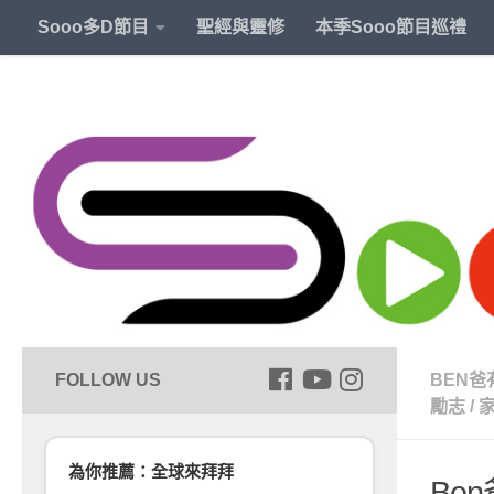
Sooo多D節目
聖經與靈修
本季Sooo節目巡禮
BEN爸
勵志
/
為你推薦：全球來拜拜
Be