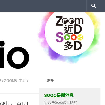
靈
/
ZOOM近生活
/
更多
SOOO最新消息
第38季Sooo節目巡禮
事件，原因