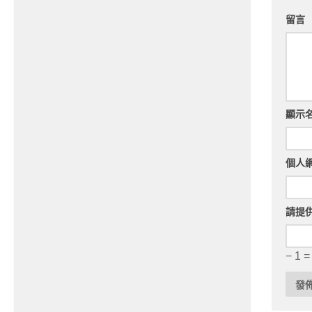
留言
顯示
個人
請提
− 1 =