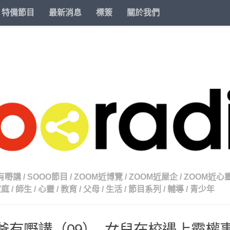
特備節目
最新消息
標簽
關於我們
有嘢講
/
SOOO節目
/
ZOOM近博覽
/
ZOOM近屋企
/
ZOOM近心
家庭
/
師生
/
心靈
/
教育
/
父母
/
生活
/
節目系列
/
輔導
/
青少年
n爸有嘢講（09）- 女兒在校遇上霸權