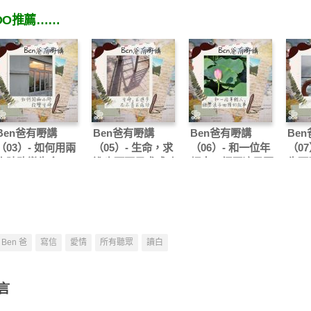
OO推薦……
Ben爸有嘢講
Ben爸有嘢講
Ben爸有嘢講
Be
（03）- 如何用兩
（05）- 生命，求
（06）- 和一位年
（07
小時改變生命
進步而不是求成功
輕人，經歷浪子回
生死
頭的故事
Ben 爸
寫信
愛情
所有聽眾
讀白
言