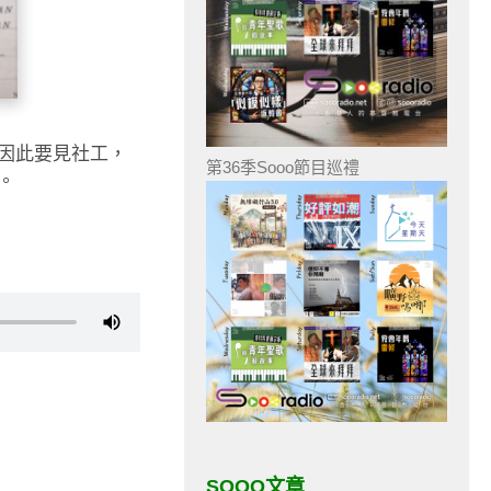
因此要見社工，
第36季Sooo節目巡禮
。
SOOO文章