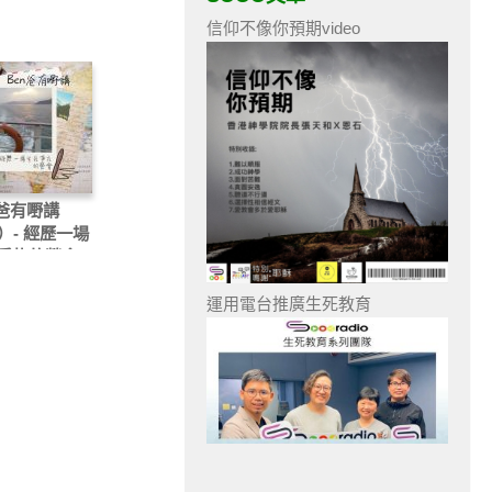
信仰不像你預期video
n爸有嘢講
）- 經歷一場
爭扎的營會
運用電台推廣生死教育