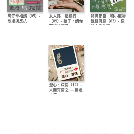
阿仔幸福媽（05）-
女人路 點樣行
特備節目：和小寵物
欺凌與反抗
（09）- 孩子，請你
說聲再見（03）- 從
緊記信望愛
繪本看生死
澄心．深情（12）-
人間有情之 — 掛念
之情