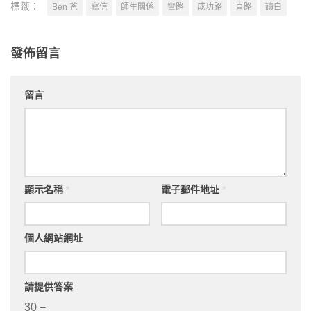
標籤：
Ben 爸
寫信
師生關係
彎路
成功路
直路
讀白
發佈留言
留言
顯示名稱
*
電子郵件地址
*
個人網站網址
請提供答案
30 −