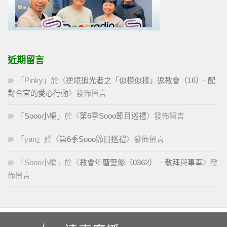
近期留言
「
Pinky
」於〈
逆境追光者之「似模似樣」返教會（16）- 配
對合宜的愛心行動
〉發佈留言
「
Sooo小編
」於〈
第6季Sooo節目巡禮
〉發佈留言
「
yan
」於〈
第6季Sooo節目巡禮
〉發佈留言
「
Sooo小編
」於〈
教會年曆靈修（0362） – 敬拜與事奉
〉發
佈留言