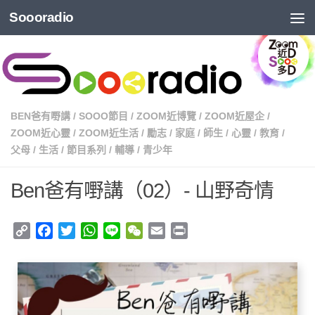
Soooradio
BEN爸有嘢講
/
SOOO節目
/
ZOOM近博覽
/
ZOOM近屋企
/
ZOOM近心靈
/
ZOOM近生活
/
勵志
/
家庭
/
師生
/
心靈
/
教育
/
父母
/
生活
/
節目系列
/
輔導
/
青少年
Ben爸有嘢講（02）- 山野奇情
Copy
Facebook
Twitter
WhatsApp
Line
WeChat
Email
Print
Link