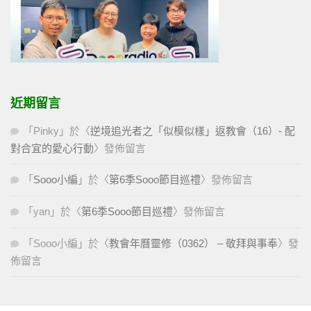
近期留言
「
Pinky
」於〈
逆境追光者之「似模似樣」返教會（16）- 配
對合宜的愛心行動
〉發佈留言
「
Sooo小編
」於〈
第6季Sooo節目巡禮
〉發佈留言
「
yan
」於〈
第6季Sooo節目巡禮
〉發佈留言
「
Sooo小編
」於〈
教會年曆靈修（0362） – 敬拜與事奉
〉發
佈留言