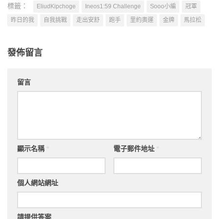
標籤：
EliudKipchoge
Ineos1:59 Challenge
Sooo小編
冠軍
昨日的我
自我挑戰
走出安舒
跑手
里約奧運
金牌
馬拉松
發佈留言
留言
顯示名稱
*
電子郵件地址
*
個人網站網址
請提供答案