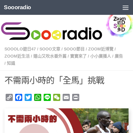
Soooradio
SOOOLO遊日47
/
SOOO文章
/
SOOO節目
/
ZOOM近博覽
/
ZOOM近生活
/
嬉山又吹水番外篇
/
寶寶來了
/
小小廣播人
/
廣告
/
知識
不需兩小時的「全馬」挑戰
Copy
Facebook
Twitter
WhatsApp
Line
WeChat
Email
Print
Link