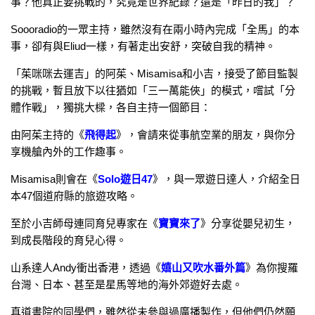
事？他真正要挑戰的，究竟是世界紀錄？還是「昨日的我」？
Soooradio的一眾主持，雖然沒有在兩小時內完成「全馬」的本
事，卻有與Eliud一樣，有著走出安舒，突破自我的精神。
「茱咪咪去運吉」的阿茱、Misamisa和小吉，接受了節目監製
的挑戰，暫且放下以往猶如「三一萬能俠」的模式，嚐試「分
體作戰」，獨挑大樑，各自主持一個節目：
由阿茱主持的《
飛得起
》，會請來從事航空業的朋友，與你分
享機艙內外的工作趣事。
Misamisa則會在《
Solo遊日47
》，與一眾遊日達人，介紹全日
本47個道府縣的旅遊攻略。
至於小吉師母連同育兒專家在《
寶寶來了
》分享從嬰兒初生，
到成長階段的育兒心得。
山系達人Andy衝出香港，透過《
嬉山又吹水番外篇
》為你搜羅
台灣、日本、甚至是星馬等地的海外郊遊好去處。
真道書院的同學們，雖然從未參與過廣播製作，但他們仍然願