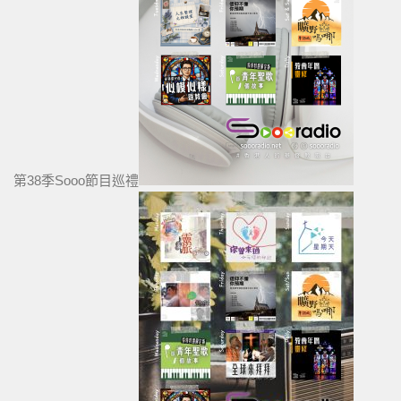
第38季Sooo節目巡禮