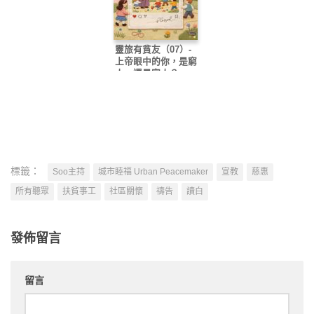
靈旅有貧友（07）-
上帝眼中的你，是窮
人，還是富人？
標籤：
Soo主持
城市睦福 Urban Peacemaker
宣教
慈惠
所有聽眾
扶貧事工
社區關懷
禱告
讀白
發佈留言
留言