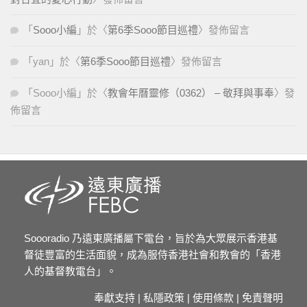
「
Sooo小編
」於〈
第6季Sooo節目巡禮
〉發佈留言
「
yan
」於〈
第6季Sooo節目巡禮
〉發佈留言
「
Sooo小編
」於〈
教會年曆靈修（0362） – 敬拜與事奉
〉發
佈留言
Soooradio 乃遠東廣播屬下電台，旨於為大眾展示香港基
督徒豐富的生活面貌，成為服侍香港社會和教會的「香港
人的基督教電台」。
奉獻支持
|
私隱政策
|
使用條款
|
免責聲明