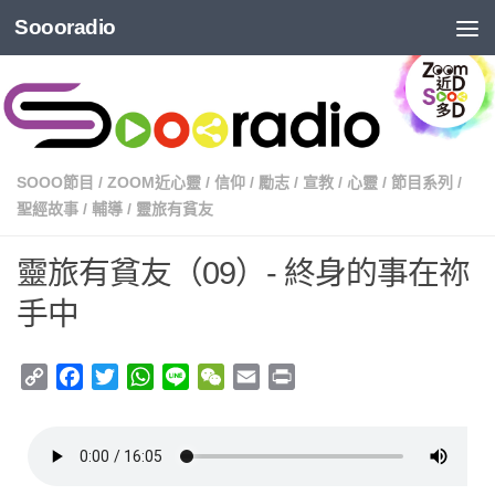
Soooradio
SOOO節目
/
ZOOM近心靈
/
信仰
/
勵志
/
宣教
/
心靈
/
節目系列
/
聖經故事
/
輔導
/
靈旅有貧友
靈旅有貧友（09）- 終身的事在祢
手中
Copy
Facebook
Twitter
WhatsApp
Line
WeChat
Email
Print
Link