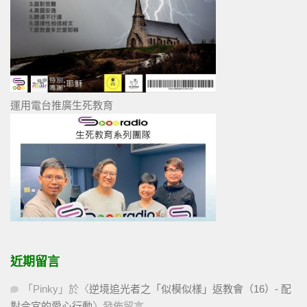
運用電台推廣生死教育
近期留言
「
Pinky
」於〈
逆境追光者之「似模似樣」返教會（16）- 配
對合宜的愛心行動
〉發佈留言