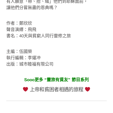
有人願意「帶、抬、縋」他們到耶穌面前，
讓他們分嘗無盡的恩典嗎？
作者：鄭欣欣
聲音演繹：飛飛
書名：40天與貧窮人同行靈修之旅
主編：伍國榮
執行編輯：李燿冲
出版：城市睦福有限公司
Sooo更多 “靈旅有貧友” 節目系列
上帝和貧困者相遇的旅程