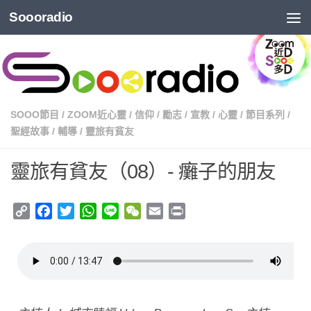
Soooradio
SOOO節目
/
ZOOM近心靈
/
信仰
/
勵志
/
宣教
/
心靈
/
節目系列
/
聖經故事
/
輔導
/
靈旅有貧友
靈旅有貧友（08）- 癱子的朋友
Copy
Facebook
Twitter
WhatsApp
Line
WeChat
Email
Print
Link