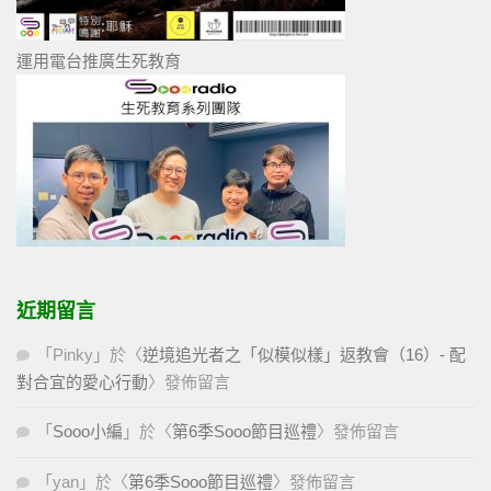
運用電台推廣生死教育
近期留言
「
Pinky
」於〈
逆境追光者之「似模似樣」返教會（16）- 配
對合宜的愛心行動
〉發佈留言
「
Sooo小編
」於〈
第6季Sooo節目巡禮
〉發佈留言
「
yan
」於〈
第6季Sooo節目巡禮
〉發佈留言