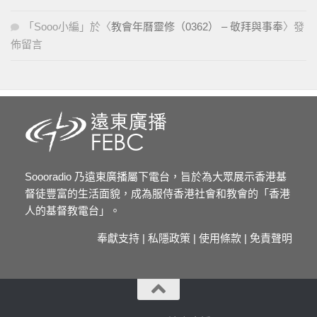
「
Sooo小編
」於〈
教會年曆靈修（0362） – 敬拜與事奉
〉發
佈留言
Soooradio 乃遠東廣播屬下電台，旨於為大眾展示香港基
督徒豐富的生活面貌，成為服侍香港社會和教會的「香港
人的基督教電台」。
奉獻支持
|
私隱政策
|
使用條款
|
免責聲明