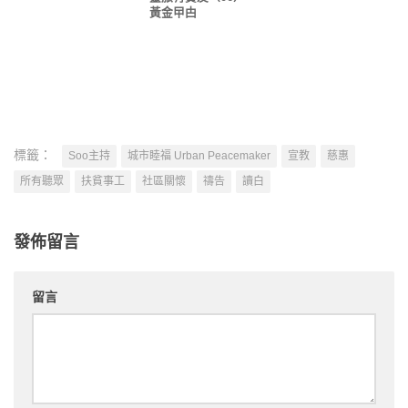
黃金曱甴
標籤：
Soo主持
城市睦福 Urban Peacemaker
宣教
慈惠
所有聽眾
扶貧事工
社區關懷
禱告
讀白
發佈留言
留言