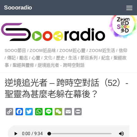
Soooradio
SOOO節目
/
ZOOM近品味
/
ZOOM近心靈
/
ZOOM近生活
/
信仰
/
傳記
/
勵志
/
心靈
/
文化
/
歷史
/
生活
/
節目系列
/
紀念
/
聖經故
事
/
聖經與靈修
/
逆境追光者 - 跨時空對話
逆境追光者 – 跨時空對話（52）-
聖靈為甚麼老躲在幕後？
Copy
Facebook
Twitter
WhatsApp
Line
WeChat
Email
Print
Link