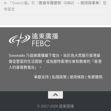
「
Sooo小編
」於〈
教會年曆靈修（0362） – 敬拜與事奉
〉發
佈留言
Soooradio 乃遠東廣播屬下電台，旨於為大眾展示香港基
督徒豐富的生活面貌，成為服侍香港社會和教會的「香港
人的基督教電台」。
奉獻支持
|
私隱政策
|
使用條款
|
免責聲明
© 2017-2026 遠東廣播