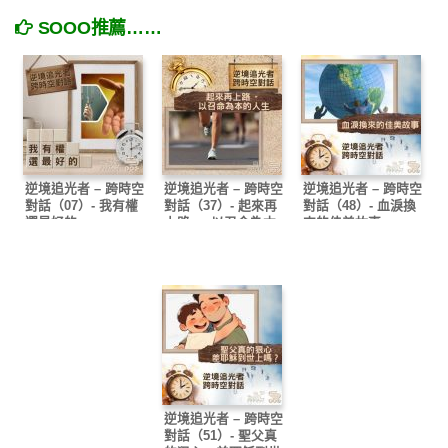
SOOO推薦……
逆境追光者 – 跨時空
逆境追光者 – 跨時空
逆境追光者 – 跨時空
對話（07）- 我有權
對話（37）- 起來再
對話（48）- 血淚換
選最好的
上路 — 以召命為本
來的佳美故事
的人生
逆境追光者 – 跨時空
對話（51）- 聖父真