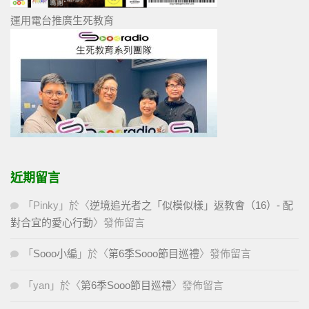
運用電台推廣生死教育
近期留言
「
Pinky
」於〈
逆境追光者之「似模似樣」返教會（16）- 配
對合宜的愛心行動
〉發佈留言
「
Sooo小編
」於〈
第6季Sooo節目巡禮
〉發佈留言
「
yan
」於〈
第6季Sooo節目巡禮
〉發佈留言