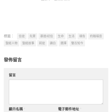
的狠心 差耶穌到世
上嗎？
標籤：
信徒
先賢
慕道/初信
生命
生活
禱告
約翰福音
聖經人物
聖經故事
荊徒
讀白
選擇
鑒古知今
發佈留言
留言
顯示名稱
*
電子郵件地址
*