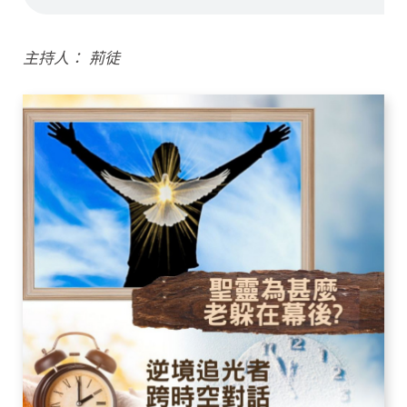
主持人： 荊徒