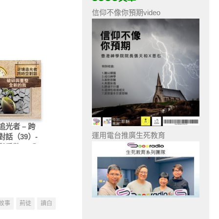
信仰不像你預期video
追光者 – 跨
運用電台推廣生死教育
對話（39）-
與重整 — 全
我
故事
荊徒
讀白