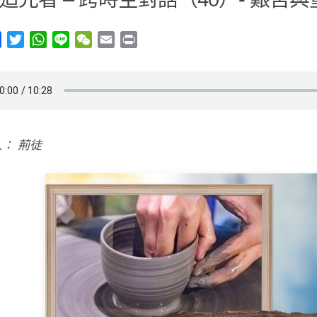
y
Facebook
Twitter
WhatsApp
Line
WeChat
Email
Print
： 荊徒