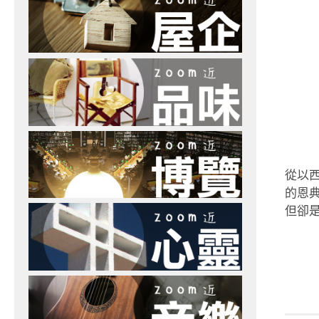
從以
的恩
但卻