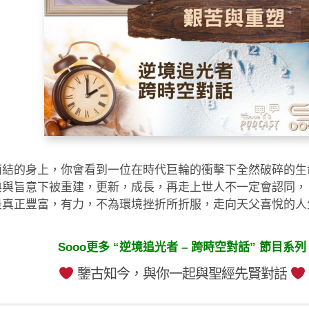
西結的身上，你會看到一位在時代巨輪的衝擊下全然破碎的生
典與旨意下被重建，更新，成長，再走上世人不一定會認同，
是真正豐富，有力，不為環境挫折所折服，走向天父喜悅的人
Sooo更多 “逆境追光者 – 跨時空對話” 節目系列
鑒古知今，與你一起與聖經先賢對話