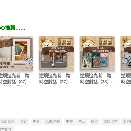
OO推薦……
逆境追光者 – 跨
逆境追光者 – 跨
逆境追光者 – 跨
逆境
時空對話（07）-
時空對話（37）-
時空對話（38）-
時空
我有權選最好的
起來再上路 — 以
摘仙記 — 一位落
破碎
召命為本的人生
泊神僕的自白
新的
以西結書
信徒
先賢
慕道/初信
生命
生活
禱告
聖經人物
聖經
鑒古知今