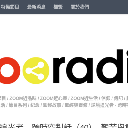
特備節目
最新消息
標簽
關於我們
節目
/
ZOOM近品味
/
ZOOM近心靈
/
ZOOM近生活
/
信仰
/
傳記
/
生活
/
節目系列
/
紀念
/
聖經故事
/
聖經與靈修
/
逆境追光者 - 跨
追光者 – 跨時空對話（40）- 艱苦與