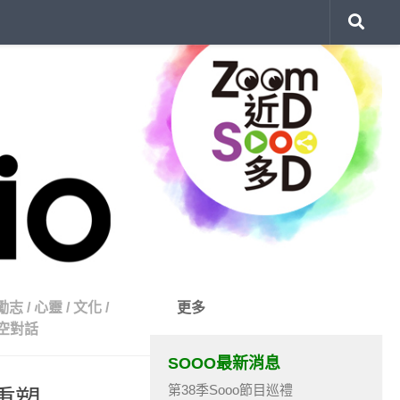
勵志
/
心靈
/
文化
/
更多
時空對話
SOOO最新消息
第38季Sooo節目巡禮
重塑