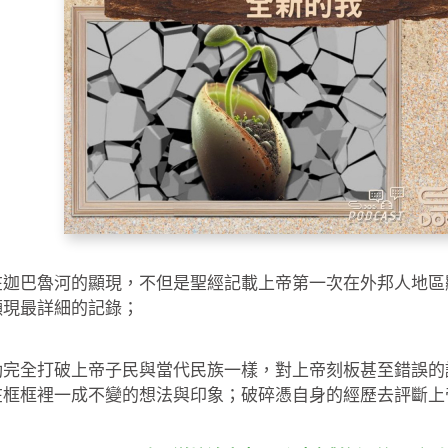
在迦巴魯河的顯現，不但是聖經記載上帝第一次在外邦人地區
顯現最詳細的記錄；
動完全打破上帝子民與當代民族一樣，對上帝刻板甚至錯誤的
在框框裡一成不變的想法與印象；破碎憑自身的經歷去評斷上