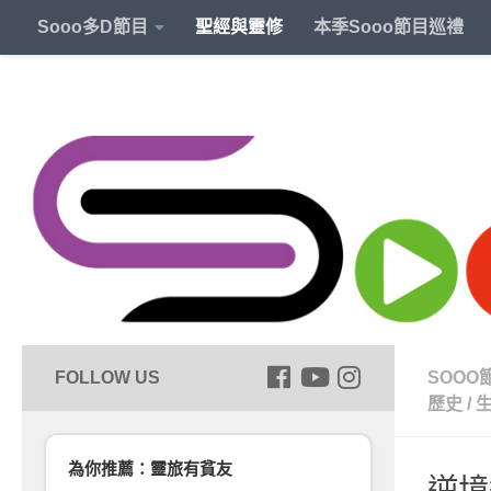
Sooo多D節目
聖經與靈修
本季Sooo節目巡禮
SOOO
歷史
/
為你推薦：靈旅有貧友
逆境