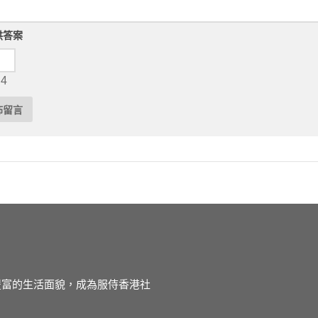
供答案
 4
徒豐富的生活面貌，成為服侍香港社