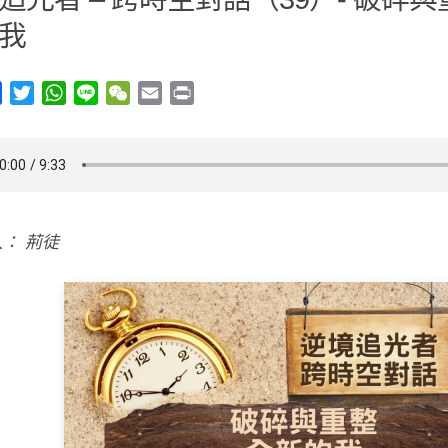
我
y
Facebook
Twitter
WhatsApp
Line
WeChat
Email
Print
： 荊徒