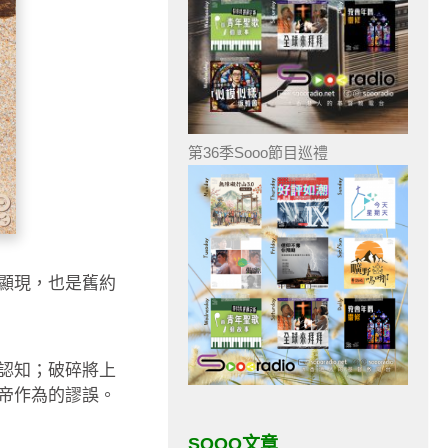
第36季Sooo節目巡禮
顯現，也是舊約
認知；破碎將上
帝作為的謬誤。
SOOO文章