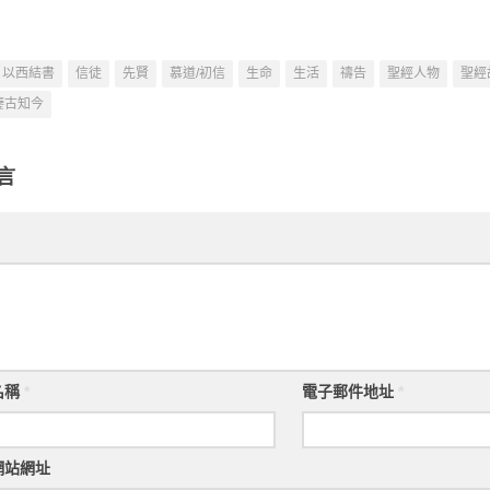
以西結書
信徒
先賢
慕道/初信
生命
生活
禱告
聖經人物
聖經
鑒古知今
言
名稱
*
電子郵件地址
*
網站網址