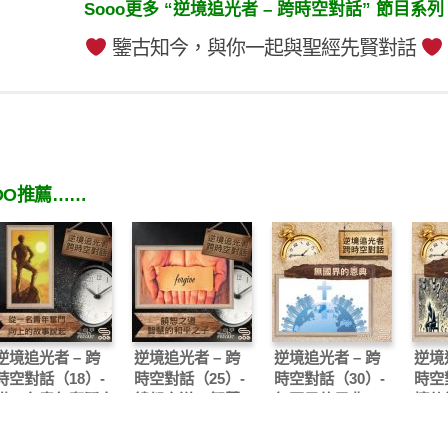
Sooo更多 “逆境追光者 – 跨時空對話” 節目系列
鑒古知今，與你一起與聖經先賢對話
OO推薦……
逆境追光者 – 跨
逆境追光者 – 跨
逆境追光者 – 跨
逆境
時空對話（18）-
時空對話（25）-
時空對話（30）-
時空
從一名青年奮鬥向
饒恕之道 – 智慧
無國界的恩典
摘仙
上的故事說起
的和平之子
泊神