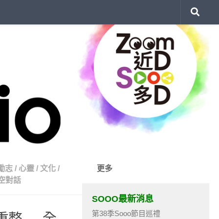
勵志
/
心靈
/
文化
/
更多
時空對話
SOOO最新消息
第38季Sooo節目巡禮
重整 — 全