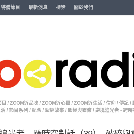
特備節目
最新消息
標簽
關於我們
節目
/
ZOOM近品味
/
ZOOM近心靈
/
ZOOM近生活
/
信仰
/
傳記
/
生活
/
節目系列
/
紀念
/
聖經故事
/
聖經與靈修
/
逆境追光者 - 跨
追光者 – 跨時空對話（39）- 破碎與