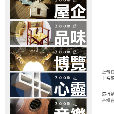
上帝
上帝
這行
帝框