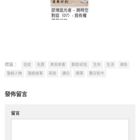
逆境追光者 – 跨時空
對話（07）- 我有權
選最好的
標籤：
信徒
先賢
希伯來書
慕道/初信
生命
生活
禱告
聖經人物
聖經故事
荊徒
讀白
選擇
鑒古知今
發佈留言
留言