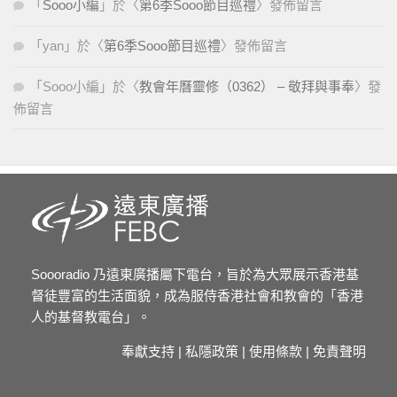
「
Sooo小編
」於〈
第6季Sooo節目巡禮
〉發佈留言
「
yan
」於〈
第6季Sooo節目巡禮
〉發佈留言
「
Sooo小編
」於〈
教會年曆靈修（0362） – 敬拜與事奉
〉發
佈留言
Soooradio 乃遠東廣播屬下電台，旨於為大眾展示香港基
督徒豐富的生活面貌，成為服侍香港社會和教會的「香港
人的基督教電台」。
奉獻支持
|
私隱政策
|
使用條款
|
免責聲明