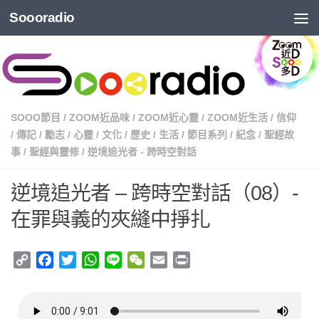
Soooradio
SOOO節目
/
ZOOM近品味
/
ZOOM近心靈
/
ZOOM近生活
/
信仰
/
傳記
/
勵志
/
心靈
/
文化
/
歷史
/
生活
/
節目系列
/
紀念
/
聖經故
事
/
聖經與靈修
/
逆境追光者 - 跨時空對話
逆境追光者 – 跨時空對話（08）-
在罪與義的夾縫中掙扎
Copy
Facebook
Twitter
WhatsApp
Line
WeChat
Email
Print
Link