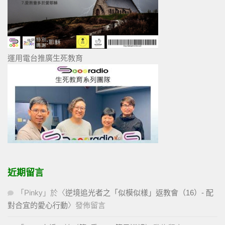
運用電台推廣生死教育
近期留言
「
Pinky
」於〈
逆境追光者之「似模似樣」返教會（16）- 配
對合宜的愛心行動
〉發佈留言