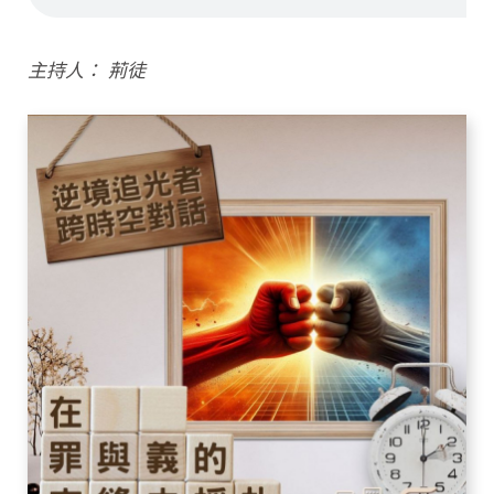
主持人： 荊徒