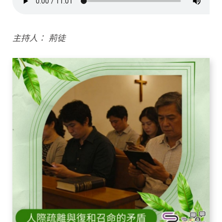
主持人： 荊徒