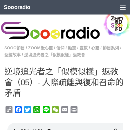
Soooradio
SOOO節目
/
ZOOM近心靈
/
信仰
/
勵志
/
宣教
/
心靈
/
節目系列
/
聖經故事
/
逆境追光者之「似模似樣」返教會
逆境追光者之「似模似樣」返教
會（05）- 人際疏離與復和召命的
矛盾
Copy
Facebook
Twitter
WhatsApp
Line
WeChat
Email
Print
Link