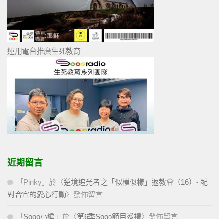
運用電台推廣生死教育
近期留言
「
Pinky
」於〈
逆境追光者之「似模似樣」返教會（16）- 配
對合宜的愛心行動
〉發佈留言
「
Sooo小編
」於〈
第6季Sooo節目巡禮
〉發佈留言