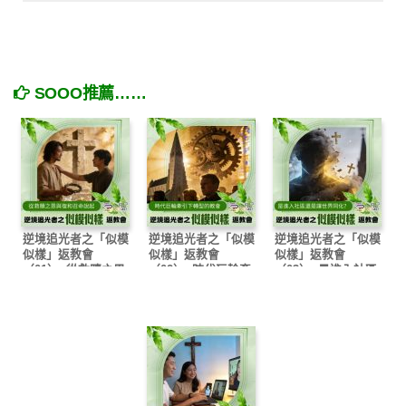
SOOO推薦……
逆境追光者之「似模
逆境追光者之「似模
逆境追光者之「似模
似樣」返教會
似樣」返教會
似樣」返教會
（01）- 從救贖之恩
（02）- 時代巨輪牽
（03）- 是進入社區
與復和召命說起
引下轉型的教會
還是讓世界同化？