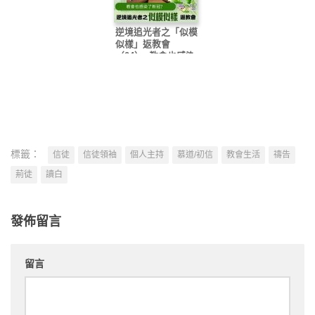
逆境追光者之「似模
似樣」返教會
（04）- 教會也感染
了新冠？
標籤：
信徒
信徒領袖
個人主持
慕道/初信
教會生活
禱告
荊徒
讀白
發佈留言
留言