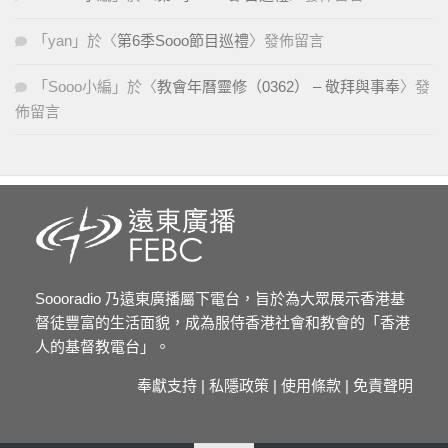
「
yan
」於〈
第6季Sooo節目巡禮
〉發佈留言
「
Sooo小編
」於〈
教會年曆靈修（0362） – 敬拜與事奉
〉發
佈留言
Soooradio 乃遠東廣播屬下電台，旨於為大眾展示香港基
督徒豐富的生活面貌，成為服侍香港社會和教會的「香港
人的基督教電台」。
奉獻支持
|
私隱政策
|
使用條款
|
免責聲明