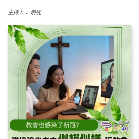
主持人： 荊徒