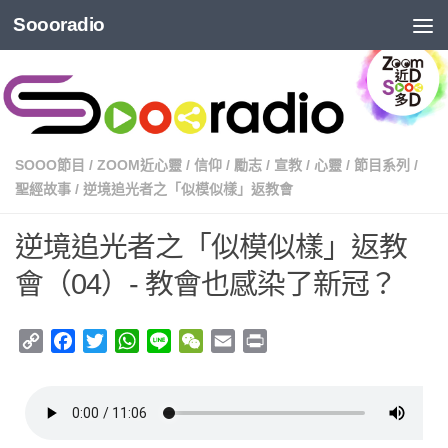
Soooradio
SOOO節目
/
ZOOM近心靈
/
信仰
/
勵志
/
宣教
/
心靈
/
節目系列
/
聖經故事
/
逆境追光者之「似模似樣」返教會
逆境追光者之「似模似樣」返教
會（04）- 教會也感染了新冠？
Copy
Facebook
Twitter
WhatsApp
Line
WeChat
Email
Print
Link