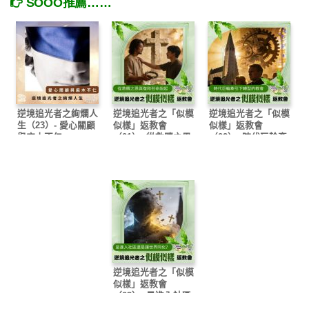
SOOO推薦……
逆境追光者之絢爛人
逆境追光者之「似模
逆境追光者之「似模
生（23）- 愛心關顧
似樣」返教會
似樣」返教會
與麻木不仁
（01）- 從救贖之恩
（02）- 時代巨輪牽
與復和召命說起
引下轉型的教會
逆境追光者之「似模
似樣」返教會
（03）- 是進入社區
還是讓世界同化？