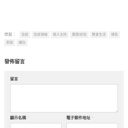
標籤：
信徒
信徒領袖
個人主持
慕道/初信
教會生活
禱告
荊徒
讀白
發佈留言
留言
顯示名稱
*
電子郵件地址
*