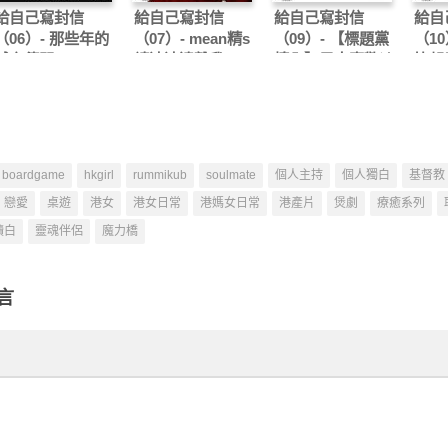
給自己寫封信
給自己寫封信
給自己寫封信
給自
（06）- 那些年的
（07）- mean精s
（09）- 【標題黨
（10
城市傳聞
請速速遠離我
慎入】男人喜歡淡
比起
定的女人？
更容
boardgame
hkgirl
rummikub
soulmate
個人主持
個人獨白
基督教
戀愛
桌遊
港女
港女日常
港媽女日常
港產片
煲劇
療癒系列
讀白
靈魂伴侶
魔力橋
言