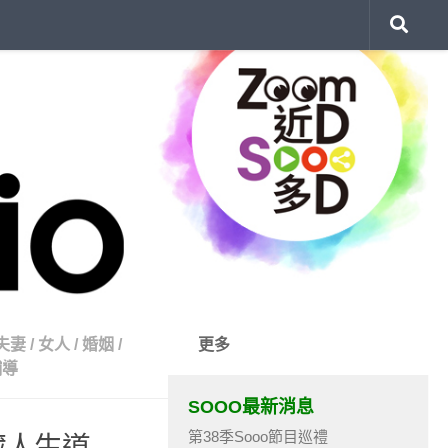
夫妻
/
女人
/
婚姻
/
更多
輔導
SOOO最新消息
第38季Sooo節目巡禮
暗藏人生道