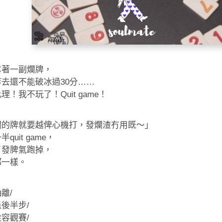
拿著一副爛牌，
去還不能破冰過30分……
理！我不玩了！Quit game！
爛的牌就要越俾心機打，發爛渣冇用既〜」
quit game，
了發脾氣跑掉，
都一樣。
離/
後半步/
容觀賽/