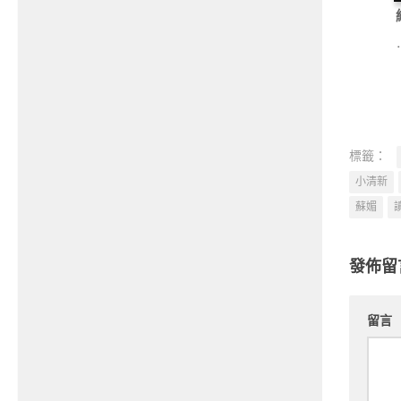
標籤：
小清新
蘇媚
發佈留
留言