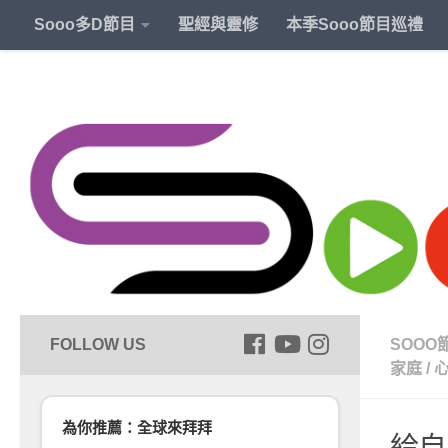
Sooo多D節目
聖經與靈修
本季Sooo節目巡禮
SOOO
家庭
/
為你推薦：全球來拜拜
給自