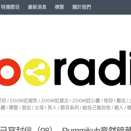
特備節目
最新消息
標簽
關於我們
節目
/
ZOOM近兩性
/
ZOOM近屋企
/
ZOOM近心靈
/
信仰
/
勵志
/
心靈
/
戀愛
/
朋友
/
父母
/
男人
/
節目系列
/
給自己寫封信
/
親人
/
己寫封信（08）- Rummikub竟然