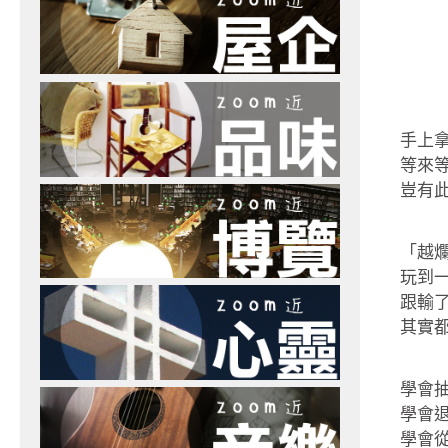
手上
等來等
豈有此
「越
玩到一半
跟輸
其實
學會抽
學會退
學會從