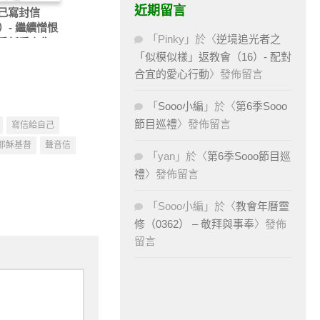
近期留言
己寫封信
）- 繼續憎恨
「
Pinky
」於〈
逆境追光者之
重新愛上你…
「似模似樣」返教會（16）- 配對
易
合宜的愛心行動
〉發佈留言
「
Sooo小編
」於〈
第6季Sooo
節目巡禮
〉發佈留言
寫信給自己
耶穌基督
聲音信
「
yan
」於〈
第6季Sooo節目巡
禮
〉發佈留言
「
Sooo小編
」於〈
教會年曆靈
修（0362） – 敬拜與事奉
〉發佈
留言