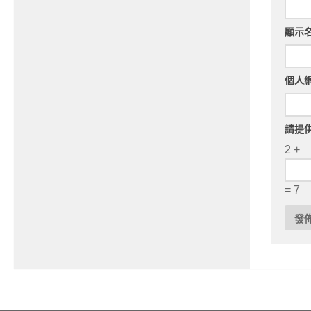
顯示
個人
請提
2 +
= 7