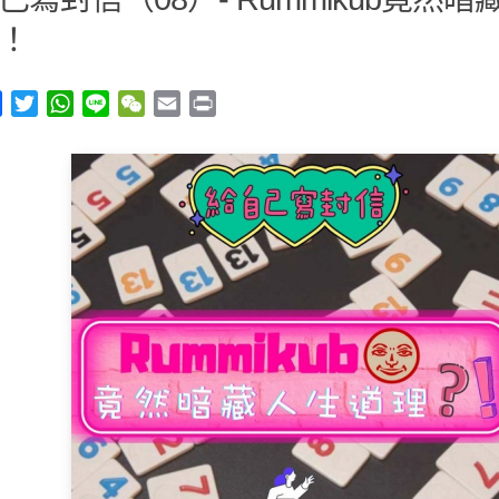
！
y
Facebook
Twitter
WhatsApp
Line
WeChat
Email
Print