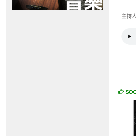
主持人
SO