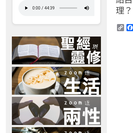
理？
Cop
Link