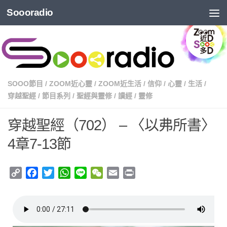
Soooradio
SOOO節目
/
ZOOM近心靈
/
ZOOM近生活
/
信仰
/
心靈
/
生活
/
穿越聖經
/
節目系列
/
聖經與靈修
/
讀經
/
靈修
穿越聖經（702） – 〈以弗所書〉
4章7-13節
Copy
Facebook
Twitter
WhatsApp
Line
WeChat
Email
Print
Link