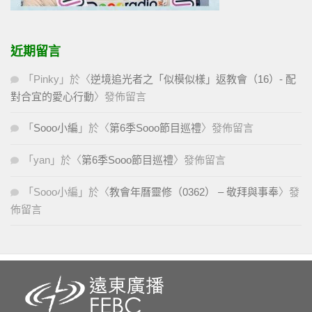
近期留言
「
Pinky
」於〈
逆境追光者之「似模似樣」返教會（16）- 配
對合宜的愛心行動
〉發佈留言
「
Sooo小編
」於〈
第6季Sooo節目巡禮
〉發佈留言
「
yan
」於〈
第6季Sooo節目巡禮
〉發佈留言
「
Sooo小編
」於〈
教會年曆靈修（0362） – 敬拜與事奉
〉發
佈留言