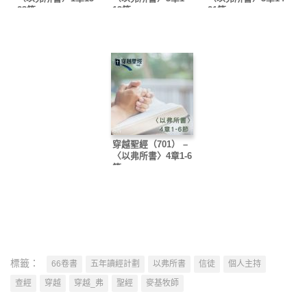
23節
13節
21節
穿越聖經（701） –
〈以弗所書〉4章1-6
節
標籤：
66卷書
五年讀經計劃
以弗所書
信徒
個人主持
查經
穿越
穿越_弗
聖經
麥基牧師