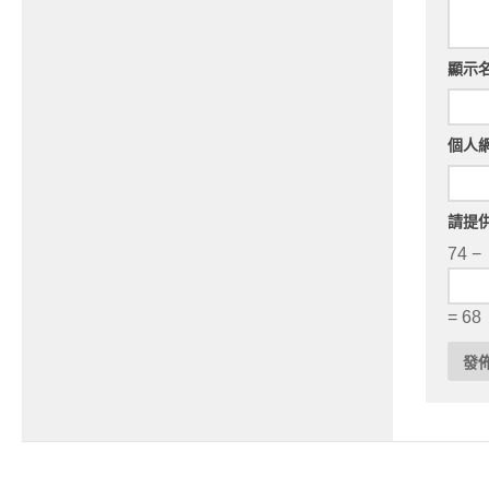
顯示
個人
請提
74 −
= 68