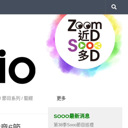
/
節目系列
/
聖經
更多
SOOO最新消息
第38季Sooo節目巡禮
2章6節