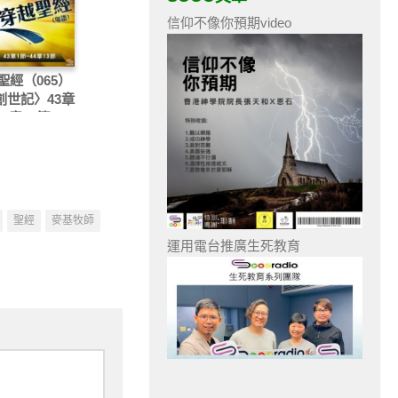
信仰不像你預期video
聖經（065）
〈創世記〉43章
44章13節
聖經
麥基牧師
運用電台推廣生死教育