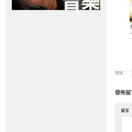
標籤：
發佈留
留言