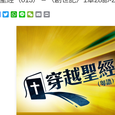
y
Facebook
Twitter
WhatsApp
Line
WeChat
Email
Print