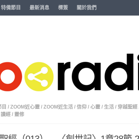
特備節目
最新消息
標簽
關於我們
節目
/
ZOOM近心靈
/
ZOOM近生活
/
信仰
/
心靈
/
生活
/
穿越聖經
讀經
/
靈修
聖經（013） – 〈創世記〉1章28節-