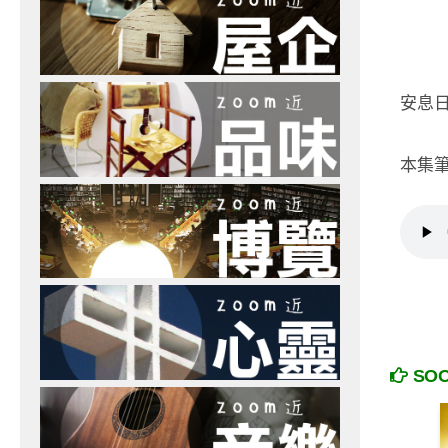
安息日
本集
SO