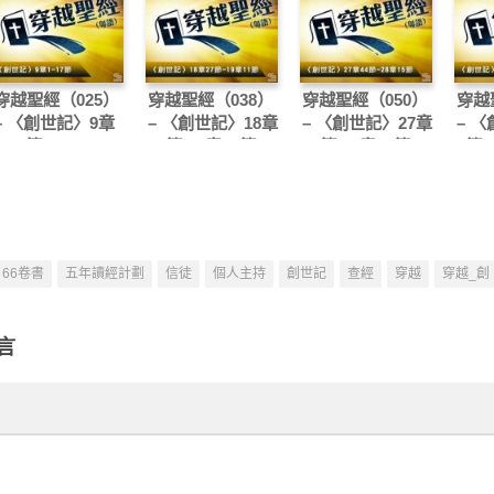
穿越聖經（025）
穿越聖經（038）
穿越聖經（050）
穿越
– 〈創世記〉9章
– 〈創世記〉18章
– 〈創世記〉27章
– 
1-17節
27節-19章11節
44節-28章15節
1節-
66卷書
五年讀經計劃
信徒
個人主持
創世記
查經
穿越
穿越_創
言