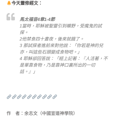
今天靈修經文：
馬太福音4章1-4節
1當時，耶穌被聖靈引到曠野，受魔鬼的試
探。
2他禁食四十晝夜，後來就餓了。
3 那試探者進前來對他說：「你若是神的兒
亦，叫這些石頭變成食物吧。」
4 耶穌卻回答說：「經上記著：『人活著，不
是單靠食物，乃是靠神口裏所出的一切
話。』」
作 者：余志文（中國宣道神學院）