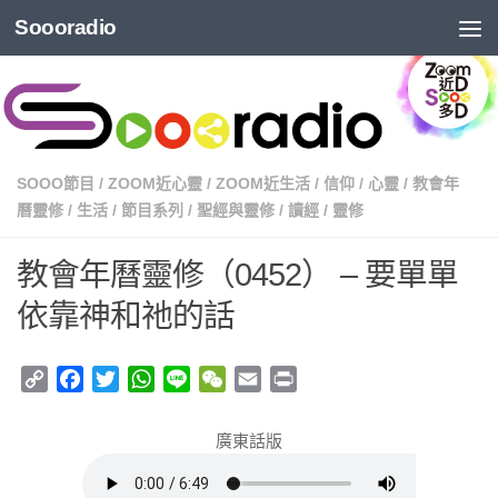
Soooradio
SOOO節目
/
ZOOM近心靈
/
ZOOM近生活
/
信仰
/
心靈
/
教會年
曆靈修
/
生活
/
節目系列
/
聖經與靈修
/
讀經
/
靈修
教會年曆靈修（0452） – 要單單
依靠神和祂的話
Copy
Facebook
Twitter
WhatsApp
Line
WeChat
Email
Print
Link
廣東話版