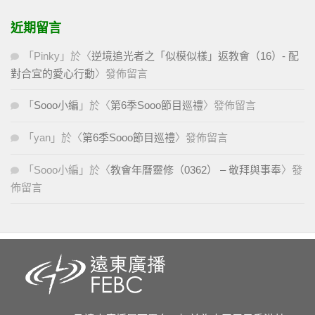
近期留言
「
Pinky
」於〈
逆境追光者之「似模似樣」返教會（16）- 配
對合宜的愛心行動
〉發佈留言
「
Sooo小編
」於〈
第6季Sooo節目巡禮
〉發佈留言
「
yan
」於〈
第6季Sooo節目巡禮
〉發佈留言
「
Sooo小編
」於〈
教會年曆靈修（0362） – 敬拜與事奉
〉發
佈留言