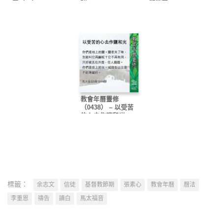
了（一）
利
部的義
教會年曆靈修
（0438） – 以受苦
的心去作鹽和光
標籤：
余志文
信徒
基督教節期
張素心
教會年曆
曆法
李重恩
禱告
讀白
馬太福音