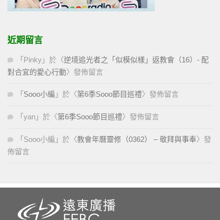
近期留言
「
Pinky
」於〈
逆境追光者之「似模似樣」返教會（16）- 配
對合宜的愛心行動
〉發佈留言
「
Sooo小編
」於〈
第6季Sooo節目巡禮
〉發佈留言
「
yan
」於〈
第6季Sooo節目巡禮
〉發佈留言
「
Sooo小編
」於〈
教會年曆靈修（0362） – 敬拜與事奉
〉發
佈留言