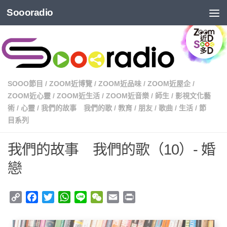
Soooradio
SOOO節目
/
ZOOM近博覽
/
ZOOM近品味
/
ZOOM近屋企
/
ZOOM近心靈
/
ZOOM近生活
/
ZOOM近音樂
/
師生
/
影視文化藝
術
/
心靈
/
我們的故事 我們的歌
/
教育
/
朋友
/
歌曲
/
生活
/
節
目系列
我們的故事 我們的歌（10）- 婚
戀
Copy
Facebook
Twitter
WhatsApp
Line
WeChat
Email
Print
Link